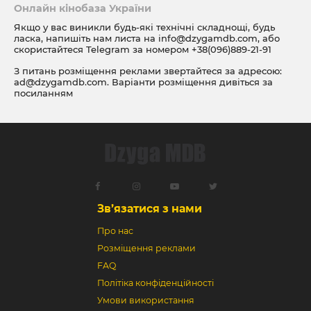
Онлайн кінобаза України
Якщо у вас виникли будь-які технічні складнощі, будь
ласка, напишіть нам листа на
info@dzygamdb.com
, або
скористайтеся Telegram за номером
+38(096)889-21-91
З питань розміщення реклами звертайтеся за адресою:
ad@dzygamdb.com
. Варіанти розміщення дивіться за
посиланням
Зв’язатися з нами
Про нас
Розміщення реклами
FAQ
Політіка конфіденційності
Умови використання