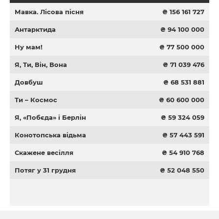
Мавка. Лісова пісня
₴ 156 161 727
Антарктида
₴ 94 100 000
Ну мам!
₴ 77 500 000
Я, Ти, Він, Вона
₴ 71 039 476
Довбуш
₴ 68 531 881
Ти – Космос
₴ 60 600 000
Я, «Побєда» і Берлін
₴ 59 324 059
Конотопська відьма
₴ 57 443 591
Скажене весілля
₴ 54 910 768
Потяг у 31 грудня
₴ 52 048 550