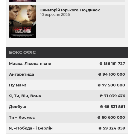
Санаторій Горького. Поєдинок
10 вересня 2026
БОКС ОФІС
Мавка. Лісова пісня
₴ 156 161 727
Антарктида
₴ 94 100 000
Ну мам!
₴ 77 500 000
Я, Ти, Він, Вона
₴ 71 039 476
Довбуш
₴ 68 531 881
Ти – Космос
₴ 60 600 000
Я, «Побєда» і Берлін
₴ 59 324 059