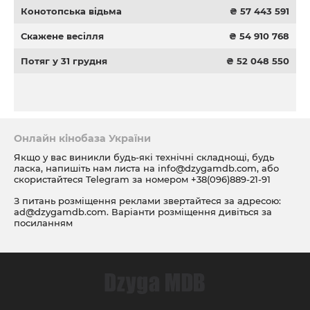
Конотопська відьма
₴ 57 443 591
Скажене весілля
₴ 54 910 768
Потяг у 31 грудня
₴ 52 048 550
Онлайн кінобаза України
Якщо у вас виникли будь-які технічні складнощі, будь
ласка, напишіть нам листа на
info@dzygamdb.com
, або
скористайтеся Telegram за номером
+38(096)889-21-91
З питань розміщення реклами звертайтеся за адресою:
ad@dzygamdb.com
. Варіанти розміщення дивіться за
посиланням