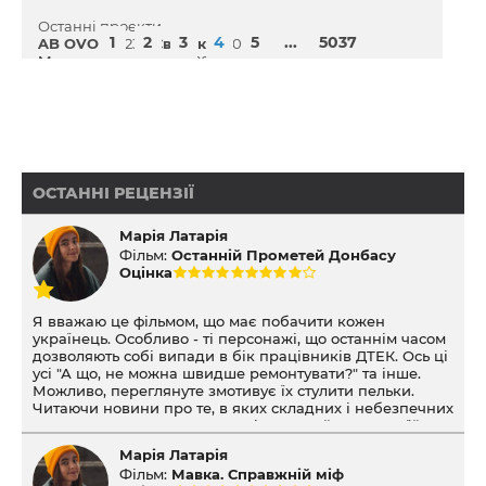
Останні проекти
1
2
3
4
5
...
5037
AB OVO
(2023)
Сватики
(2016)
Микита Кожум'яка
(2016)
ОСТАННІ РЕЦЕНЗІЇ
Марія Латарія
Фільм:
Останній Прометей Донбасу
Оцінка
Я вважаю це фільмом, що має побачити кожен
українець. Особливо - ті персонажі, що останнім часом
дозволяють собі випади в бік працівників ДТЕК. Ось ці
усі "А що, не можна швидше ремонтувати?" та інше.
Можливо, переглянуте змотивує їх стулити пельки.
Читаючи новини про те, в яких складних і небезпечних
умовах вони працюють, на які жертви йдуть, у твоїй
голові складається одна картинка. Але після перегляду
Марія Латарія
"Останнього Прометея Донбасу" туди додається стільки
Фільм:
Мавка. Справжній міф
барв і деталей, що й осягнути складно.