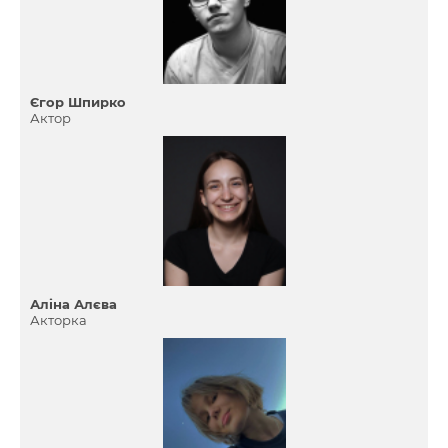
Єгор Шпирко
Актор
Аліна Алєва
Акторка