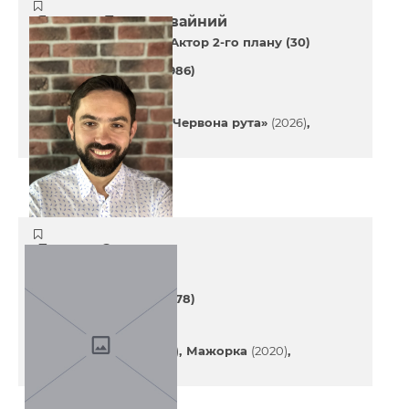
Ярослав Безкоровайний
Актор 1-го плану (8)
Актор 2-го плану (30)
40 років
(08 травня 1986)
Останні проекти
Хатник
(2027)
Потяг «Червона рута»
(2026)
Песики
(2025)
Дмитро Суханов
Продюсер (6)
48 років
(30 червня 1978)
Останні проекти
Медовий місяць
(2024)
Мажорка
(2020)
Мої думки тихі
(2019)