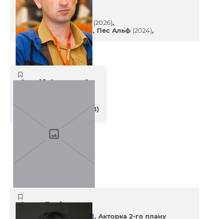
Останні проекти
Любов, секс і вибори
(2026)
Наш дім у вогні
(2025)
Пес Альф
(2024)
Сергій Стародуб
Кінокритик
43 років
(31 липня 1983)
Агата Ларіонова
Акторка 1-го плану (3)
Акторка 2-го плану