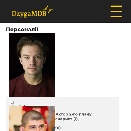
Персоналії
Роб Фельдман
Актор 1-го плану (21)
Актор 2-го плану
(32)
Продюсер (1)
Сценарист (1)
35 років
(30 червня 1991)