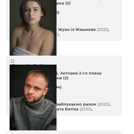
(4)
Кастинг менеджерка (2)
32 років
(03 січня 1994)
Останні проекти
Мирний-21
(2023)
Дон Жуан із Жашкова
(2022)
Біжи, Таню, біжи
(2021)
Валерія Рубан
Акторка 1-го плану (2)
Акторка 2-го плану
(5)
Кастинг директорка (2)
32 років
(28 квітня 1994)
Останні проекти
Ми більше ніколи не заблукаємо разом
(2020)
Суперник
(2020)
Кімната Батіка
(2020)