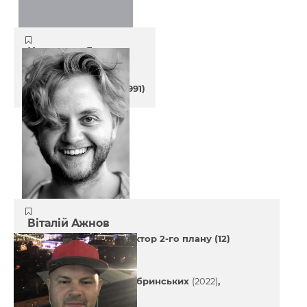
Катерина Янюк
Лінійна продюсерка
34 років
(06 жовтня 1991)
Віталій Ажнов
Актор 1-го плану (8)
Актор 2-го плану (12)
Останні проекти
Малевич
(2024)
Дім Бобринських
(2022)
Ангели 2
(2021)