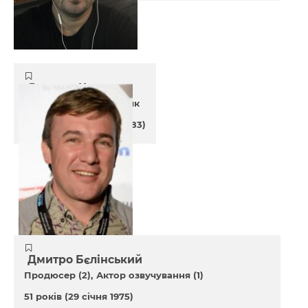
Ярослав Кергет
Оператор-постановник
43 років
(25 червня 1983)
Дмитро Бєлінський
Продюсер (2)
Актор озвучування (1)
51 років
(29 січня 1975)