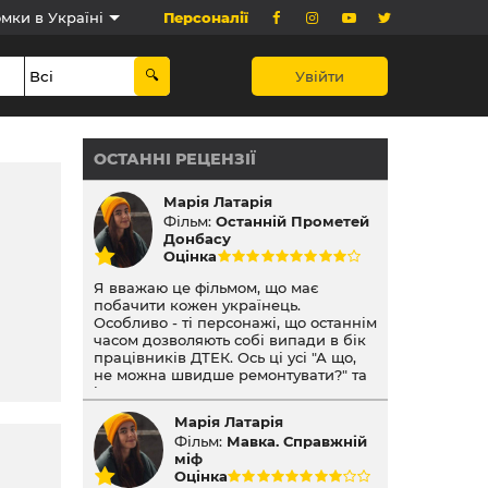
мки в Україні
Персоналії
Увійти
ОСТАННІ РЕЦЕНЗІЇ
Марія Латарія
Фільм:
Останній Прометей
Донбасу
Оцінка
Я вважаю це фільмом, що має
побачити кожен українець.
Особливо - ті персонажі, що останнім
часом дозволяють собі випади в бік
працівників ДТЕК. Ось ці усі "А що,
не можна швидше ремонтувати?" та
інше. Можливо, переглянуте
змотивує їх стулити пельки.
Марія Латарія
Читаючи новини про те, в яких
Фільм:
Мавка. Справжній
складних і небезпечних умовах вони
міф
працюють, на які жертви йдуть, у
Оцінка
твоїй голові складається одна