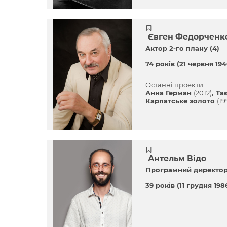
Євген Федорченк
Актор 2-го плану (4)
74 років
(21 червня 1946
Останні проекти
Анна Герман
(2012)
Та
Карпатське золото
(19
Антельм Відо
Програмний директо
39 років
(11 грудня 198