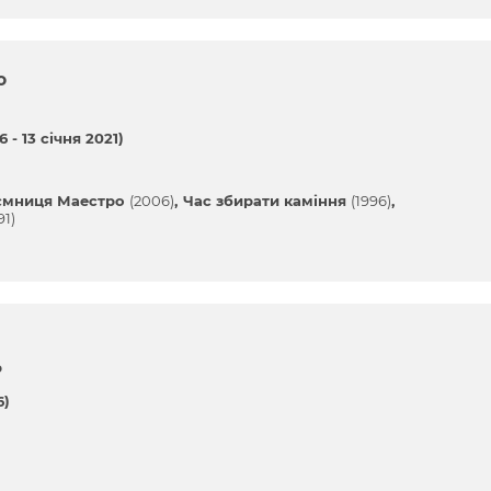
о
 - 13 січня 2021)
ємниця Маестро
(2006)
Час збирати каміння
(1996)
91)
р
6)