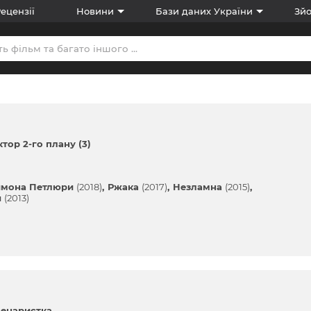
ецензії
Новини
Бази даних України
Зйо
ктор 2-го плану (3)
имона Петлюри
(2018)
Ржака
(2017)
Незламна
(2015)
я
(2013)
енаристка