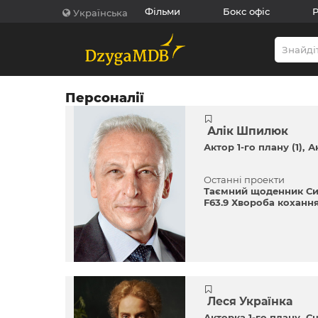
Фільми
Бокс офіс
Р
Українська
Персоналії
Алік Шпилюк
Актор 1-го плану (1)
А
Останні проекти
Таємний щоденник С
F63.9 Хвороба коханн
Леся Українка
Акторка 1-го плану
Сц