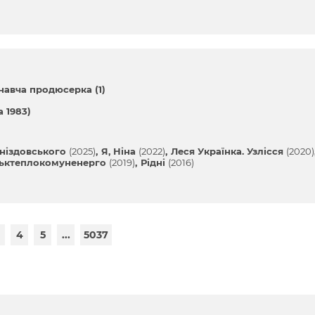
навча продюсерка (1)
 1983)
 Гніздовського
(2025)
Я, Ніна
(2022)
Леся Українка. Узлісся
(2020)
вськтеплокомуненерго
(2019)
Рідні
(2016)
4
5
...
5037