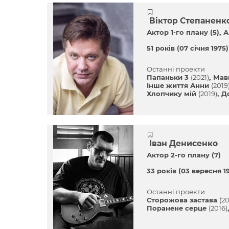
Віктор Степаненк
Актор 1-го плану (5)
А
51 років
(07 січня 1975)
Останні проекти
Папаньки 3
(2021)
Мав
Інше життя Анни
(2019
Хлопчику мій
(2019)
Д
Іван Денисенко
Актор 2-го плану (7)
33 років
(03 вересня 19
Останні проекти
Сторожова застава
(20
Поранене серце
(2016)