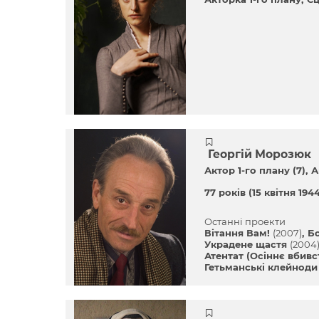
Георгій Морозюк
Актор 1-го плану (7)
А
77 років
(15 квітня 194
Останні проекти
Вітання Вам!
(2007)
Б
Украдене щастя
(2004
Атентат (Осіннє вбив
Гетьманські клейнод