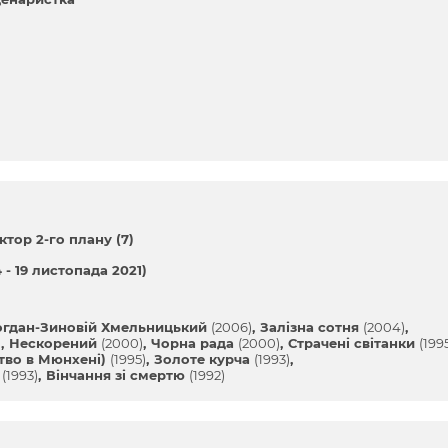
ктор 2-го плану (7)
4 - 19 листопада 2021)
огдан-Зиновій Хмельницький
(2006)
Залізна сотня
(2004)
)
Нескорений
(2000)
Чорна рада
(2000)
Страчені світанки
(199
ство в Мюнхені)
(1995)
Золоте курча
(1993)
и
(1993)
Вінчання зі смертю
(1992)