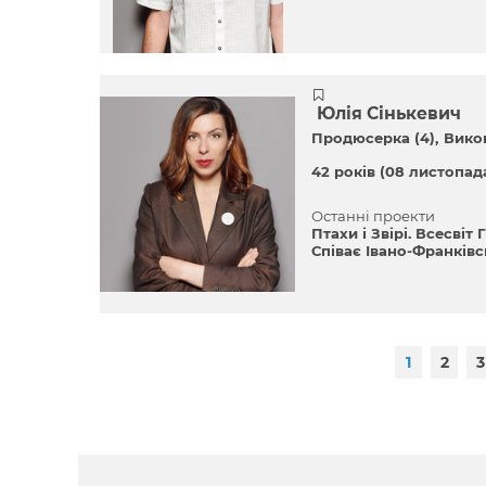
Юлія Сінькевич
Продюсерка (4)
Вико
42 років
(08 листопада
Останні проекти
Птахи і Звірі. Всесвіт
Співає Івано-Франкі
1
2
3