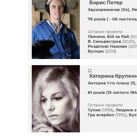
Борис Петер
Звукорежисер (34)
Ре
76 років
( - 06 листоп
Останні проекти
Лимани. Бій за Рай
(20
В. Сильвестров
(2020)
Розділові Наживо
(201
Вулкан
(2018)
Катерина Крупен
Акторка 1-го плану (1)
81 років
(15 лютого 194
Останні проекти
Тупик
(1998)
Людина з
Гра всерйоз
(1992)
Бух