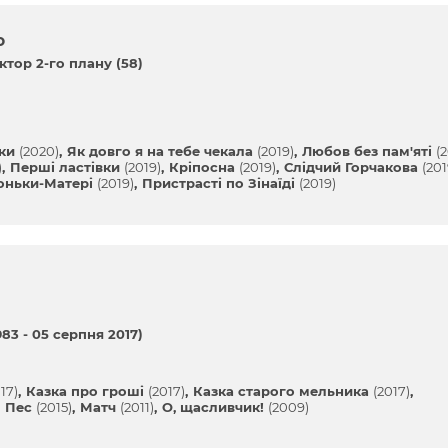
о
ктор 2-го плану (58)
ки
(2020)
Як довго я на тебе чекала
(2019)
Любов без пам'яті
(
)
Перші ластівки
(2019)
Кріпосна
(2019)
Слідчий Горчакова
(201
оньки-Матері
(2019)
Пристрасті по Зінаїді
(2019)
83 - 05 серпня 2017)
17)
Казка про гроші
(2017)
Казка старого мельника
(2017)
Пес
(2015)
Матч
(2011)
О, щасливчик!
(2009)