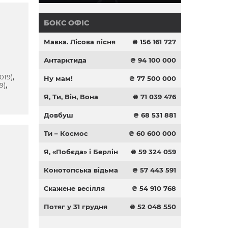
БОКС ОФІС
Мавка. Лісова пісня
₴ 156 161 727
Антарктида
₴ 94 100 000
2019)
Ну мам!
₴ 77 500 000
9)
Я, Ти, Він, Вона
₴ 71 039 476
Довбуш
₴ 68 531 881
Ти – Космос
₴ 60 600 000
Я, «Побєда» і Берлін
₴ 59 324 059
Конотопська відьма
₴ 57 443 591
Скажене весілля
₴ 54 910 768
Потяг у 31 грудня
₴ 52 048 550