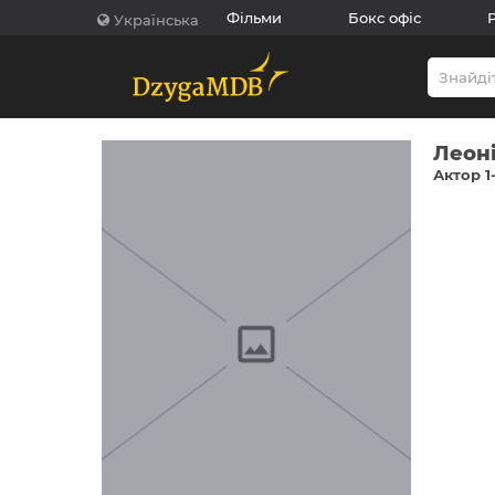
Фільми
Бокс офіс
Українська
Леоні
Актор 1