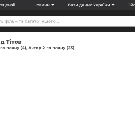
Рецензії
Новини
Бази даних України
Зйо
д Тітов
-го плану (4)
Актор 2-го плану (23)