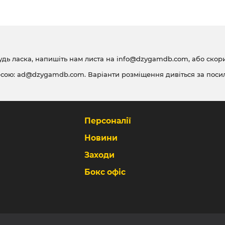
удь ласка, напишіть нам листа на
info@dzygamdb.com
, або ско
есою:
ad@dzygamdb.com
. Варіанти розміщення дивіться за
поси
Персоналії
Новини
Заходи
Бокс офіс