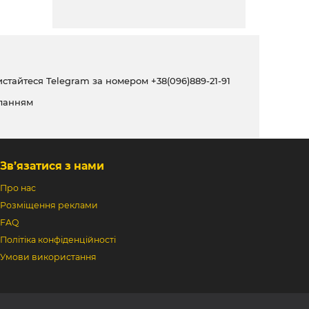
ристайтеся Telegram за номером
+38(096)889-21-91
ланням
Зв’язатися з нами
Про нас
Розміщення реклами
FAQ
Політіка конфіденційності
Умови використання