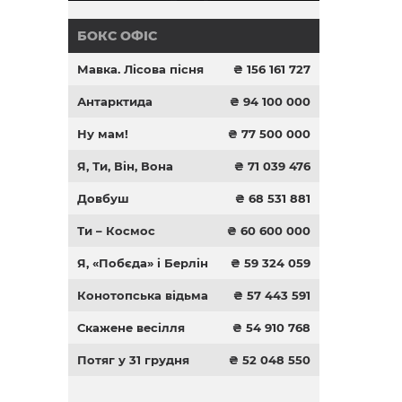
БОКС ОФІС
Мавка. Лісова пісня
₴ 156 161 727
Антарктида
₴ 94 100 000
Ну мам!
₴ 77 500 000
Я, Ти, Він, Вона
₴ 71 039 476
Довбуш
₴ 68 531 881
Ти – Космос
₴ 60 600 000
Я, «Побєда» і Берлін
₴ 59 324 059
Конотопська відьма
₴ 57 443 591
Скажене весілля
₴ 54 910 768
Потяг у 31 грудня
₴ 52 048 550