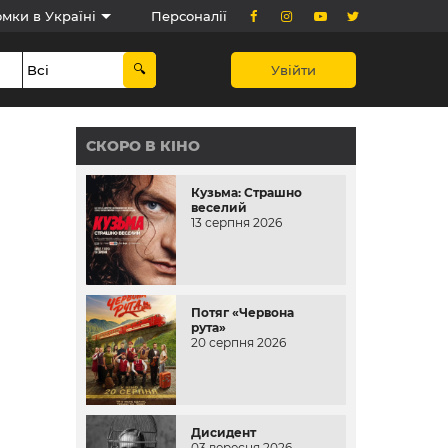
мки в Україні
Персоналії
Увійти
СКОРО В КІНО
Кузьма: Страшно
веселий
13 серпня 2026
Потяг «Червона
рута»
20 серпня 2026
Дисидент
03 вересня 2026