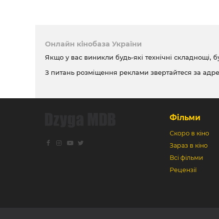
Онлайн кінобаза України
Якщо у вас виникли будь-які технічні складнощі, б
З питань розміщення реклами звертайтеся за адр
Фільми
Скоро в кіно
Зараз в кіно
Всі фільми
Рецензії