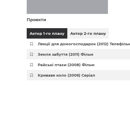
Проекти
Актор 1-го плану
Актор 2-го плану
Лекції для домогосподарок (2012) Телефіль
Земля забуття (2011) Фільм
Райські птахи (2008) Фільм
Криваве коло (2006) Серіал