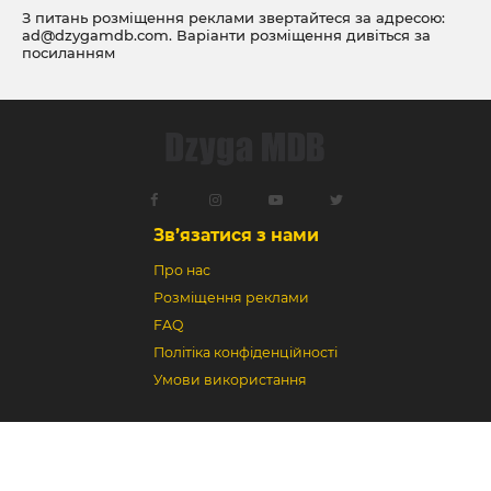
З питань розміщення реклами звертайтеся за адресою:
ad@dzygamdb.com
. Варіанти розміщення дивіться за
посиланням
Зв’язатися з нами
Про нас
Розміщення реклами
FAQ
Політіка конфіденційності
Умови використання
Dzyga MDB © 2018-2026