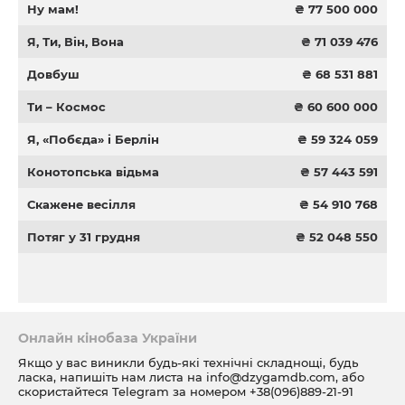
Ну мам!
₴ 77 500 000
Я, Ти, Він, Вона
₴ 71 039 476
Довбуш
₴ 68 531 881
Ти – Космос
₴ 60 600 000
Я, «Побєда» і Берлін
₴ 59 324 059
Конотопська відьма
₴ 57 443 591
Скажене весілля
₴ 54 910 768
Потяг у 31 грудня
₴ 52 048 550
Онлайн кінобаза України
Якщо у вас виникли будь-які технічні складнощі, будь
ласка, напишіть нам листа на
info@dzygamdb.com
, або
скористайтеся Telegram за номером
+38(096)889-21-91