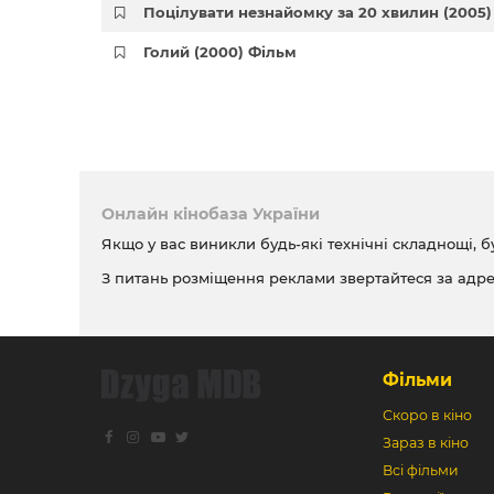
Поцілувати незнайомку за 20 хвилин (2005)
Голий (2000) Фільм
Онлайн кінобаза України
Якщо у вас виникли будь-які технічні складнощі, б
З питань розміщення реклами звертайтеся за адр
Фільми
Скоро в кіно
Зараз в кіно
Всі фільми