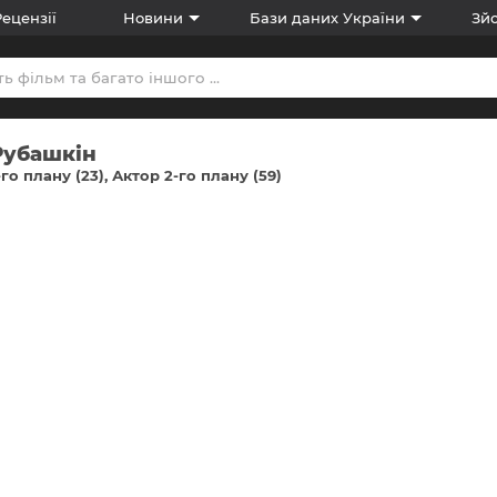
Рецензії
Новини
Бази даних України
Зйо
Рубашкін
-го плану (23)
Актор 2-го плану (59)