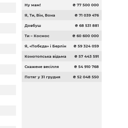
Ну мам!
₴ 77 500 000
Я, Ти, Він, Вона
₴ 71 039 476
Довбуш
₴ 68 531 881
Ти – Космос
₴ 60 600 000
Я, «Побєда» і Берлін
₴ 59 324 059
Конотопська відьма
₴ 57 443 591
Скажене весілля
₴ 54 910 768
Потяг у 31 грудня
₴ 52 048 550