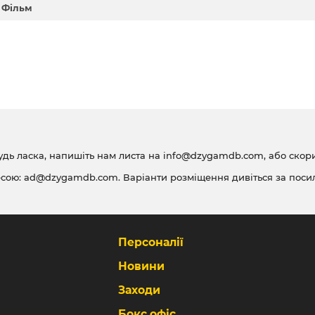
 Фільм
удь ласка, напишіть нам листа на
info@dzygamdb.com
, або ско
есою:
ad@dzygamdb.com
. Варіанти розміщення дивіться за
поси
Персоналії
Новини
Заходи
Бокс офіс