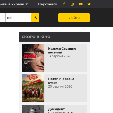
мки в Україні
Персоналії
Увійти
СКОРО В КІНО
Кузьма: Страшно
веселий
13 серпня 2026
Потяг «Червона
рута»
20 серпня 2026
Дисидент
03 вересня 2026