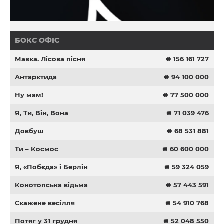
БОКС ОФІС
Мавка. Лісова пісня
₴ 156 161 727
Антарктида
₴ 94 100 000
Ну мам!
₴ 77 500 000
Я, Ти, Він, Вона
₴ 71 039 476
Довбуш
₴ 68 531 881
Ти – Космос
₴ 60 600 000
Я, «Побєда» і Берлін
₴ 59 324 059
Конотопська відьма
₴ 57 443 591
Скажене весілля
₴ 54 910 768
Потяг у 31 грудня
₴ 52 048 550