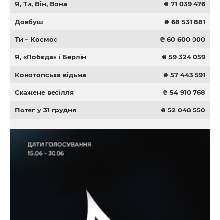
Я, Ти, Він, Вона
₴ 71 039 476
Довбуш
₴ 68 531 881
Ти – Космос
₴ 60 600 000
Я, «Побєда» і Берлін
₴ 59 324 059
Конотопська відьма
₴ 57 443 591
Скажене весілля
₴ 54 910 768
Потяг у 31 грудня
₴ 52 048 550