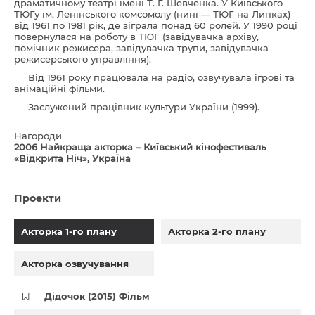
драматичному театрі імені Т. Г. Шевченка. У Київського
ТЮГу ім. Ленінського комсомолу (нині — ТЮГ на Липках)
від 1961 по 1981 рік, де зіграла понад 60 ролей. У 1990 році
повернулася на роботу в ТЮГ (завідувачка архіву,
помічник режисера, завідувачка трупи, завідувачка
режисерського управління).
Від 1961 року працювала на радіо, озвучувала ігрові та
анімаційні фільми.
Заслужений працівник культури України (1999).
Нагороди
2006 Найкраща акторка – Київський кінофестиваль
«Відкрита Ніч», Україна
Проекти
Акторка 1-го плану
Акторка 2-го плану
Акторка озвучування
Дідочок (2015) Фільм