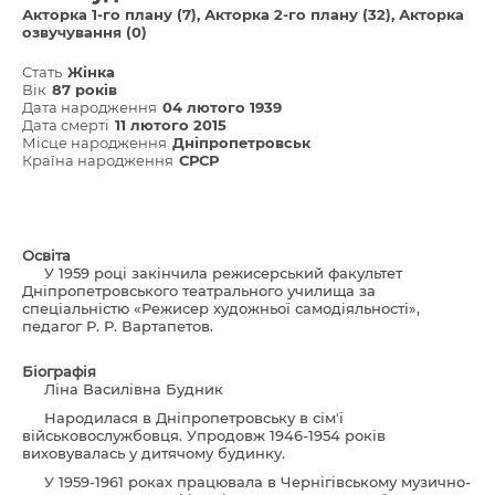
Акторка 1-го плану (7)
Акторка 2-го плану (32)
Акторка
озвучування (0)
Стать
Жінка
Вік
87 років
Дата народження
04 лютого 1939
Дата смерті
11 лютого 2015
Місце народження
Дніпропетровськ
Країна народження
СРСР
Освіта
У 1959 році закінчила режисерський факультет
Дніпропетровського театрального училища за
спеціальністю «Режисер художньої самодіяльності»,
педагог Р. Р. Вартапетов.
Біографія
Ліна Василівна Будник
Народилася в Дніпропетровську в сім'ї
військовослужбовця. Упродовж 1946-1954 років
виховувалась у дитячому будинку.
У 1959-1961 роках працювала в Чернігівському музично-