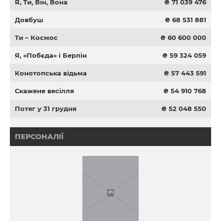
Я, Ти, Він, Вона
₴ 71 039 476
Довбуш
₴ 68 531 881
Ти – Космос
₴ 60 600 000
Я, «Побєда» і Берлін
₴ 59 324 059
Конотопська відьма
₴ 57 443 591
Скажене весілля
₴ 54 910 768
Потяг у 31 грудня
₴ 52 048 550
ПЕРСОНАЛІЇ