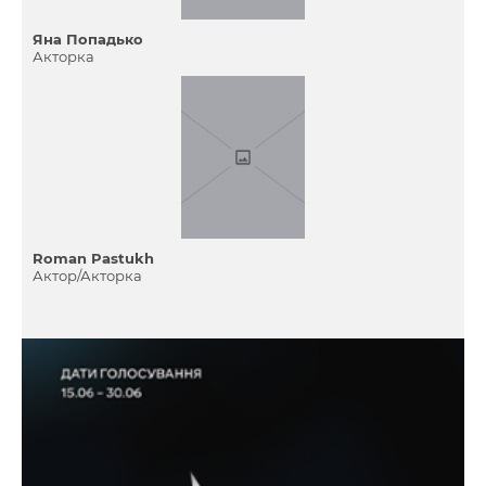
Яна Попадько
Акторка
Roman Pastukh
Актор/Акторка