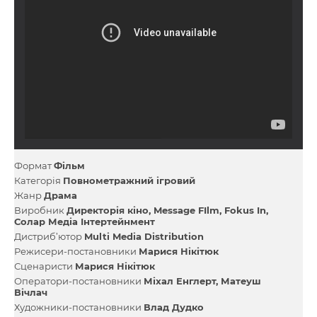
Формат
Фільм
Категорія
Повнометражний ігровий
Жанр
Драма
Виробник
Директорія кіно
Message FIlm
Fokus In
Солар Медіа Інтертейнмент
Дистриб’ютор
Multi Media Distribution
Режисери-постановники
Марися Нікітюк
Сценаристи
Марися Нікітюк
Оператори-постановники
Міхал Енглерт
Матеуш
Вічлач
Художники-постановники
Влад Дудко