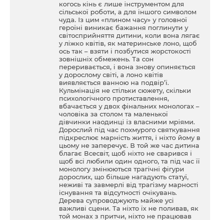
когось кінь є лише інструментом для
сільської роботи, а для іншого символом
чуда. Із цим «плином часу» у головної
героїні виникає бажання поглинути у
світосприйняття дитини, коли вона лягає
у ліжко квітів, як материнське лоно, щоб
ось так – взяти і позбутися жорстокості
зовнішніх обмежень. Та сон
переривається, і вона знову опиняється
у дорослому світі, а лоно квітів
виявляється ванною на подвір’ї.
Кульмінація не стільки сюжету, скільки
психологічного протиставлення,
вбачається у двох фінальних монологах –
чоловіка за столом та маленької
дівчинки наодинці із власними мріями.
Дорослий під час похмурого святкування
підкреслює марність життя, і ніхто йому в
цьому не заперечує. В той же час дитина
благає Всесвіт, щоб ніхто не сварився і
щоб всі любили один одного, та під час її
монологу змінюються трагічні фігури
дорослих, що більше нагадують статуї,
неживі та завмерлі від трагізму марності
існування та відсутності очікувань.
Дерева супроводжують майже усі
важливі сцени. Та ніхто їх не поливав, як
той монах з притчи, ніхто не працював