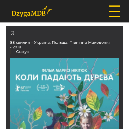
88 хвилин -
Україна
,
Польща
,
Північна Македонія
- 2018
Статус