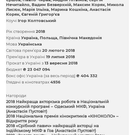
Нечитайло
Вадим Безверхній
Максим Коряк
Микола
Лисюк
Марія Ільїна
Марина Кошкіна
Анастасія
Коряк
Євгеній Григор'єв
Коучі
Ігор Колтовський
Рік створення
2018
Країна
Україна
Польща
Північна Македонія
Мова
Українська
Світова прем’єра
20 лютого 2018
Прем’єра в Україні
19 липня 2018
Прокат в Україні з
13 вересня 2018
Бюджет
₴ 23 047 094
Бокс офіс Україна (за весь період)
₴ 404 332
Глядачі в кінотеатрах
4936
Нагороди
2018 Найкраща акторська робота в Національній
конкурсній програмі – Одеський МКФ, Україна
(Анастасія Пустовіт)
2018 Національна премія кінокритиків «КІНОКОЛО» –
Відкриття року
2018 «Срібний павич» найкращій акторці на
Індійському МКФ в Гоа (Анастасія Пустовіт)