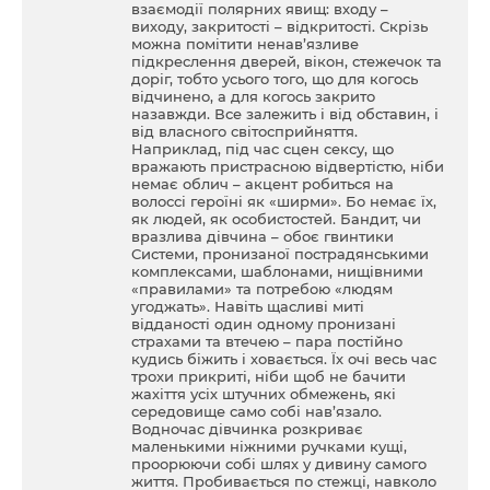
взаємодії полярних явищ: входу –
виходу, закритості – відкритості. Скрізь
можна помітити ненав’язливе
підкреслення дверей, вікон, стежечок та
доріг, тобто усього того, що для когось
відчинено, а для когось закрито
назавжди. Все залежить і від обставин, і
від власного світосприйняття.
Наприклад, під час сцен сексу, що
вражають пристрасною відвертістю, ніби
немає облич – акцент робиться на
волоссі героїні як «ширми». Бо немає їх,
як людей, як особистостей. Бандит, чи
вразлива дівчина – обоє гвинтики
Системи, пронизаної пострадянськими
комплексами, шаблонами, нищівними
«правилами» та потребою «людям
угоджать». Навіть щасливі миті
відданості один одному пронизані
страхами та втечею – пара постійно
кудись біжить і ховається. Їх очі весь час
трохи прикриті, ніби щоб не бачити
жахіття усіх штучних обмежень, які
середовище само собі нав’язало.
Водночас дівчинка розкриває
маленькими ніжними ручками кущі,
проорюючи собі шлях у дивину самого
життя. Пробивається по стежці, навколо