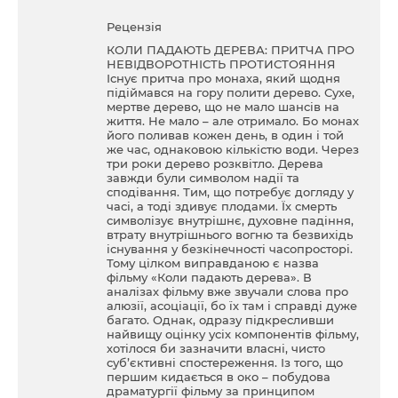
Рецензія
КОЛИ ПАДАЮТЬ ДЕРЕВА: ПРИТЧА ПРО
НЕВІДВОРОТНІСТЬ ПРОТИСТОЯННЯ
Існує притча про монаха, який щодня
підіймався на гору полити дерево. Сухе,
мертве дерево, що не мало шансів на
життя. Не мало – але отримало. Бо монах
його поливав кожен день, в один і той
же час, однаковою кількістю води. Через
три роки дерево розквітло. Дерева
завжди були символом надії та
сподівання. Тим, що потребує догляду у
часі, а тоді здивує плодами. Їх смерть
символізує внутрішнє, духовне падіння,
втрату внутрішнього вогню та безвихідь
існування у безкінечності часопросторі.
Тому цілком виправданою є назва
фільму «Коли падають дерева». В
аналізах фільму вже звучали слова про
алюзії, асоціації, бо їх там і справді дуже
багато. Однак, одразу підкресливши
найвищу оцінку усіх компонентів фільму,
хотілося би зазначити власні, чисто
суб’єктивні спостереження. Із того, що
першим кидається в око – побудова
драматургії фільму за принципом