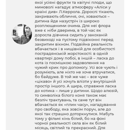
якої усіяні фрукти та квітучі плоди, що
мимоволі нагадує атмосферу «Аліси у
країні див» Л.Керрола. Дорослі тікають,
закривають обличчя, очі, ховаються –
дитина йде назустріч із широко
розплющеними очима. Для неї флора
вже є ніби дверима, в той час як
доросла дівчина сидить у закоханій
безвиході на пустому підвіконні перед
закритим вікном. Подвійна реальність
вбачається і в нищівній для особистості
пострадянській жорстокості: в одній
квартирі дому побої, в іншій – ласка до
кота із посмішкою задоволення на
чужий крик про допомогу. Усі все чують і
розуміють, але ніхто не хоче втручатися,
бо байдуже. В той же час – все чуже
«цікаво» й усі хочуть влізти у внутрішній
простір іншого. А щира, справжня ласка
до котика – лише у дитини. Щодо алюзій,
то символіка білого коня також має
безліч трактувань, та саме тут він
вбачається як «плин часу», нагадування
про свободу, яка зовсім поруч, але до
якої так страшно доторкнутися. Мабуть
тому у фільмі кінь білий, бо на фоні
чорної реальності села він як білий
місяць, світлий та прекрасний. Для