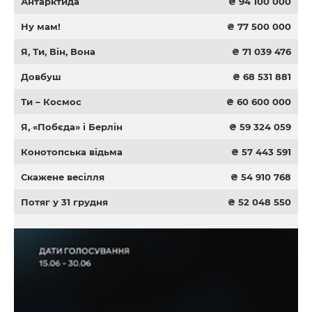
Антарктида
₴ 94 100 000
Ну мам!
₴ 77 500 000
Я, Ти, Він, Вона
₴ 71 039 476
Довбуш
₴ 68 531 881
Ти – Космос
₴ 60 600 000
Я, «Побєда» і Берлін
₴ 59 324 059
Конотопська відьма
₴ 57 443 591
Скажене весілля
₴ 54 910 768
Потяг у 31 грудня
₴ 52 048 550