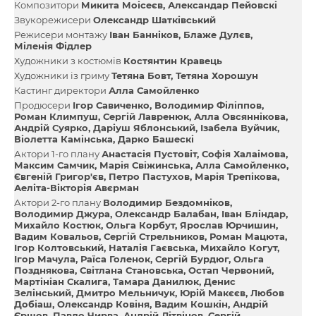
Композитори
Микита Моісеєв
Александар Пейовскі
Звукорежисери
Олександр Шатківський
Режисери монтажу
Іван Банніков
Блаже Дулєв
Міленія Фідлер
Художники з костюмів
Костянтин Кравець
Художники із гриму
Тетяна Бовт
Тетяна Хорошун
Кастинг директори
Алла Самойленко
Продюсери
Ігор Савиченко
Володимир Філіппов
Роман Климпуш
Сергій Лавренюк
Алла Овсяннікова
Андрій Суярко
Даріуш Яблонський
Ізабела Вуйчик
Віолетта Камінська
Дарко Башескі
Актори 1-го плану
Анастасія Пустовіт
Софія Халаімова
Максим Самчик
Марія Свіжинська
Алла Самойленко
Євгеній Григор'єв
Петро Пастухов
Марія Трепікова
Аеліта-Вікторія Авєрман
Актори 2-го плану
Володимир Бездомніков
Володимир Джура
Олександр Балабан
Іван Бліндар
Михайло Костюк
Ольга Корбут
Ярослав Юрчишин
Вадим Ковальов
Сергій Стрельников
Роман Мацюта
Ігор Колтовський
Наталія Гаєвська
Михайло Когут
Ігор Мачула
Раїса Голенок
Сергій Бурдюг
Ольга
Позднякова
Світлана Становська
Остап Червоний
Мартініан Скалига
Тамара Данилюк
Денис
Зелінський
Дмитро Мельничук
Юрій Макєєв
Любов
Добіаш
Олександр Ковіня
Вадим Кошкін
Андрій
Єршов
Павло Чирва
Андрій Літвінов
Сергій