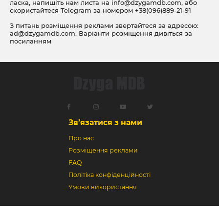
ласка, напишіть нам листа на
info@dzygamdb.com
, або
скористайтеся Telegram за номером
+38(096)889-21-91
З питань розміщення реклами звертайтеся за адресою:
ad@dzygamdb.com
. Варіанти розміщення дивіться за
посиланням
Зв’язатися з нами
Про нас
Розміщення реклами
FAQ
Політіка конфіденційності
Умови використання