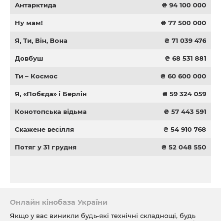
Антарктида
₴ 94 100 000
Ну мам!
₴ 77 500 000
Я, Ти, Він, Вона
₴ 71 039 476
Довбуш
₴ 68 531 881
Ти – Космос
₴ 60 600 000
Я, «Побєда» і Берлін
₴ 59 324 059
Конотопська відьма
₴ 57 443 591
Скажене весілля
₴ 54 910 768
Потяг у 31 грудня
₴ 52 048 550
Онлайн кінобаза України
Якщо у вас виникли будь-які технічні складнощі, будь