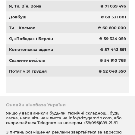
Я, Ти, Він, Вона
₴ 71 039 476
Довбуш
₴ 68 531 881
Ти – Космос
₴ 60 600 000
Я, «Побєда» і Берлін
₴ 59 324 059
Конотопська відьма
₴ 57 443 591
Скажене весілля
₴ 54 910 768
Потяг у 31 грудня
₴ 52 048 550
Онлайн кінобаза України
Якщо у вас виникли будь-які технічні складнощі, будь
ласка, напишіть нам листа на
info@dzygamdb.com
, або
скористайтеся Telegram за номером
+38(096)889-21-91
З питань розміщення реклами звертайтеся за адресою: