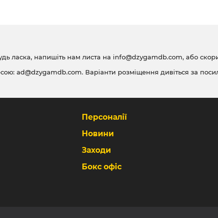
удь ласка, напишіть нам листа на
info@dzygamdb.com
, або ско
есою:
ad@dzygamdb.com
. Варіанти розміщення дивіться за
поси
Персоналії
Новини
Заходи
Бокс офіс