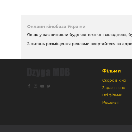
Онлайн кінобаза України
Якщо у вас виникли будь-які технічні складнощі, б
З питань розміщення реклами звертайтеся за адр
Фільми
Скоро в кіно
Зараз в кіно
Всі фільми
Рецензії