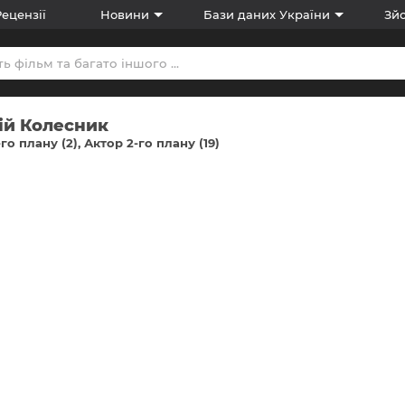
Рецензії
Новини
Бази даних України
Зйо
ій Колесник
-го плану (2)
Актор 2-го плану (19)