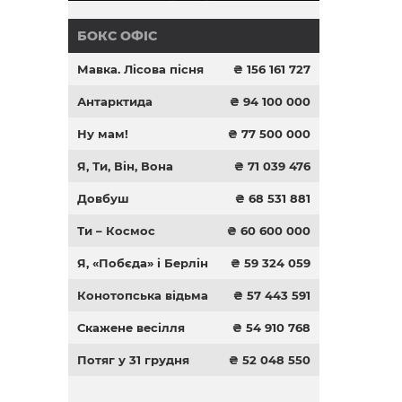
БОКС ОФІС
Мавка. Лісова пісня
₴ 156 161 727
Антарктида
₴ 94 100 000
Ну мам!
₴ 77 500 000
Я, Ти, Він, Вона
₴ 71 039 476
Довбуш
₴ 68 531 881
Ти – Космос
₴ 60 600 000
Я, «Побєда» і Берлін
₴ 59 324 059
Конотопська відьма
₴ 57 443 591
Скажене весілля
₴ 54 910 768
Потяг у 31 грудня
₴ 52 048 550