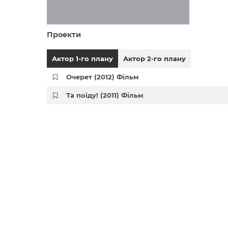
Проекти
Актор 1-го плану
Актор 2-го плану
Очерет (2012) Фільм
Та поїду! (2011) Фільм