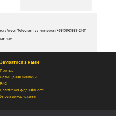
ристайтеся Telegram за номером
+38(096)889-21-91
ланням
Зв’язатися з нами
Про нас
Розміщення реклами
FAQ
Політіка конфіденційності
Умови використання