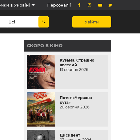
мки в Україні
Персоналії
Увійти
СКОРО В КІНО
Кузьма: Страшно
веселий
13 серпня 2026
Потяг «Червона
рута»
20 серпня 2026
Дисидент
03 вересня 2026