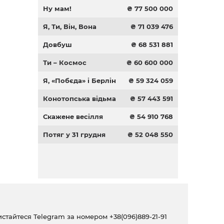
Ну мам!
₴ 77 500 000
Я, Ти, Він, Вона
₴ 71 039 476
Довбуш
₴ 68 531 881
Ти – Космос
₴ 60 600 000
Я, «Побєда» і Берлін
₴ 59 324 059
Конотопська відьма
₴ 57 443 591
Скажене весілля
₴ 54 910 768
Потяг у 31 грудня
₴ 52 048 550
ристайтеся Telegram за номером
+38(096)889-21-91