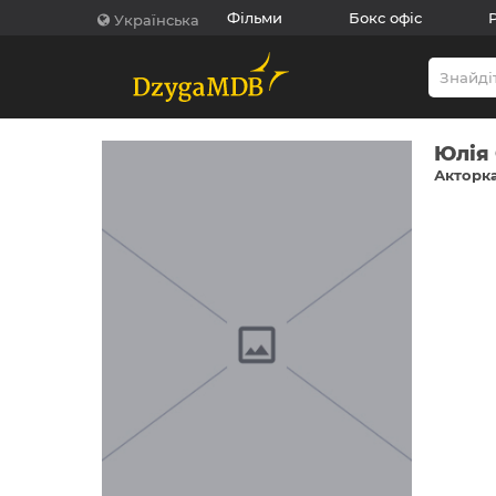
Фільми
Бокс офіс
Українська
Юлія
Акторка