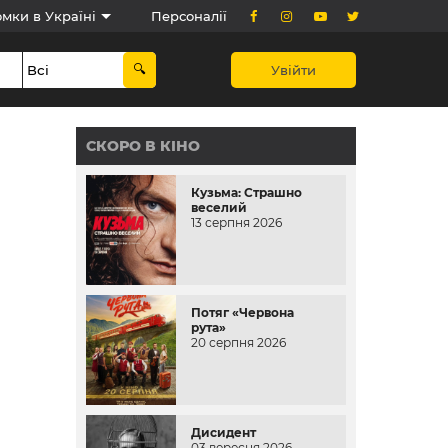
мки в Україні
Персоналії
Увійти
СКОРО В КІНО
Кузьма: Страшно
веселий
13 серпня 2026
Потяг «Червона
рута»
20 серпня 2026
Дисидент
03 вересня 2026