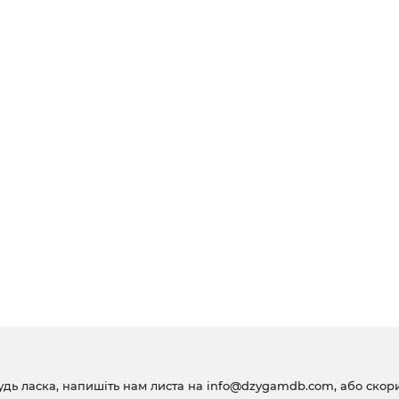
удь ласка, напишіть нам листа на
info@dzygamdb.com
, або ско