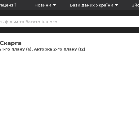
Рецензії
Новини
Бази даних України
Зйо
 Скарга
 1-го плану (6)
Акторка 2-го плану (12)