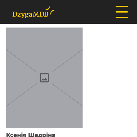
Ксенія Щедріна