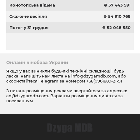
Конотопська відьма
₴ 57 443 591
Скажене весілля
₴ 54 910 768
Потяг у 31 грудня
₴ 52 048 550
Онлайн кінобаза України
Якщо у вас виникли будь-які технічні складнощі, будь
ласка, напишіть нам листа на
info@dzygamdb.com
, або
скористайтеся Telegram за номером
+38(096)889-21-91
З питань розміщення реклами звертайтеся за адресою:
ad@dzygamdb.com
. Варіанти розміщення дивіться за
посиланням