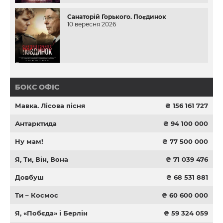
Санаторій Горького. Поєдинок
10 вересня 2026
БОКС ОФІС
Мавка. Лісова пісня
₴ 156 161 727
Антарктида
₴ 94 100 000
Ну мам!
₴ 77 500 000
Я, Ти, Він, Вона
₴ 71 039 476
Довбуш
₴ 68 531 881
Ти – Космос
₴ 60 600 000
Я, «Побєда» і Берлін
₴ 59 324 059