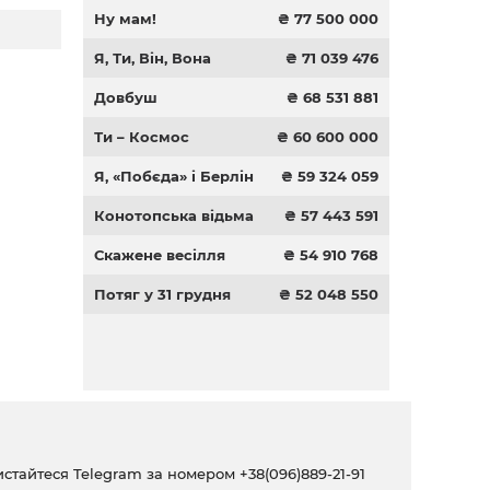
Ну мам!
₴ 77 500 000
Я, Ти, Він, Вона
₴ 71 039 476
Довбуш
₴ 68 531 881
Ти – Космос
₴ 60 600 000
Я, «Побєда» і Берлін
₴ 59 324 059
Конотопська відьма
₴ 57 443 591
Скажене весілля
₴ 54 910 768
Потяг у 31 грудня
₴ 52 048 550
ристайтеся Telegram за номером
+38(096)889-21-91