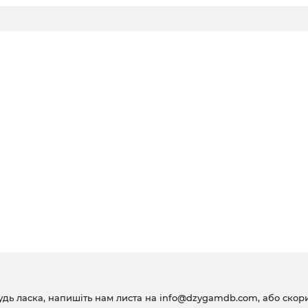
удь ласка, напишіть нам листа на
info@dzygamdb.com
, або ско