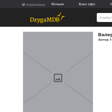
Фільми
Бокс офіс
Українська
Вале
Актор 1