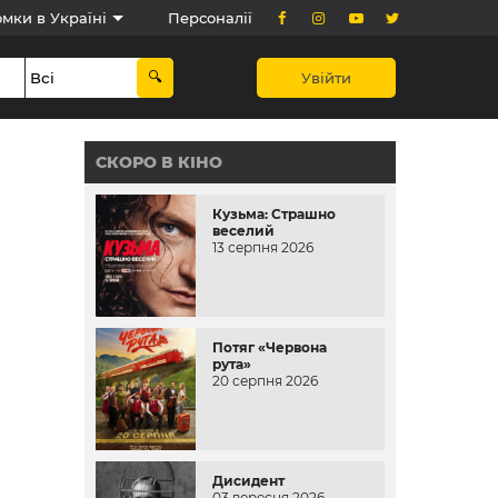
мки в Україні
Персоналії
Увійти
СКОРО В КІНО
Кузьма: Страшно
веселий
13 серпня 2026
Потяг «Червона
рута»
20 серпня 2026
Дисидент
03 вересня 2026