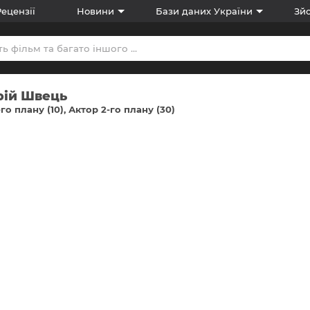
Рецензії
Новини
Бази даних України
Зйо
рій Швець
-го плану (10)
Актор 2-го плану (30)