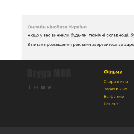
Онлайн кінобаза України
Якщо у вас виникли будь-які технічні складнощі, б
З питань розміщення реклами звертайтеся за адр
Фільми
Скоро в кіно
Зараз в кіно
Всі фільми
Рецензії