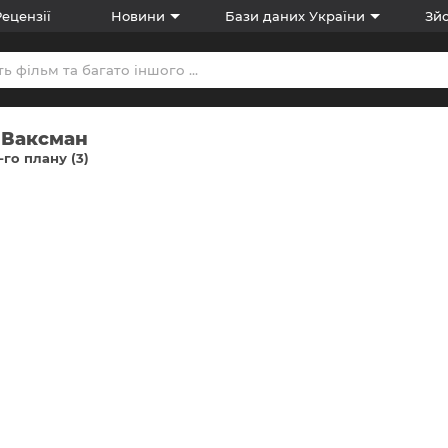
Рецензії
Новини
Бази даних України
Зйо
 Ваксман
-го плану (3)