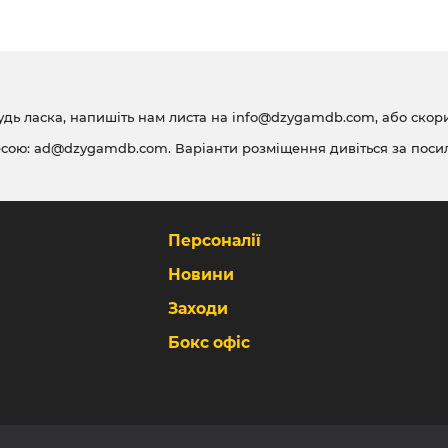
удь ласка, напишіть нам листа на
info@dzygamdb.com
, або ско
есою:
ad@dzygamdb.com
. Варіанти розміщення дивіться за
поси
Персоналії
Новини
Заходи
Бокс офіс