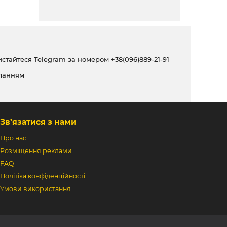
ристайтеся Telegram за номером
+38(096)889-21-91
ланням
Зв’язатися з нами
Про нас
Розміщення реклами
FAQ
Політіка конфіденційності
Умови використання