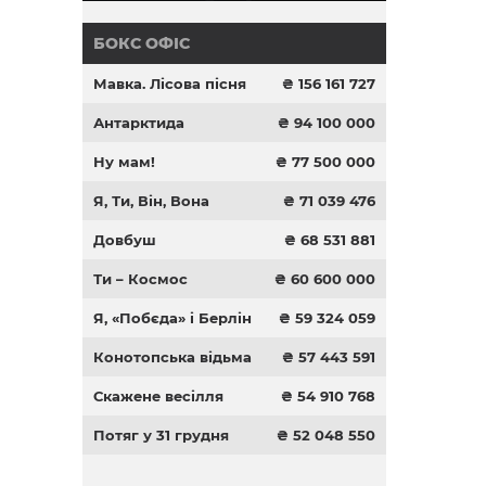
БОКС ОФІС
Мавка. Лісова пісня
₴ 156 161 727
Антарктида
₴ 94 100 000
Ну мам!
₴ 77 500 000
Я, Ти, Він, Вона
₴ 71 039 476
Довбуш
₴ 68 531 881
Ти – Космос
₴ 60 600 000
Я, «Побєда» і Берлін
₴ 59 324 059
Конотопська відьма
₴ 57 443 591
Скажене весілля
₴ 54 910 768
Потяг у 31 грудня
₴ 52 048 550