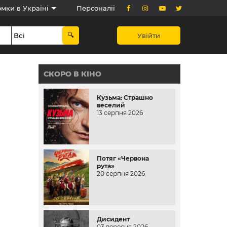
мки в Україні
Персоналії
Увійти
СКОРО В КІНО
Кузьма: Страшно
веселий
13 серпня 2026
Потяг «Червона
рута»
20 серпня 2026
Дисидент
03 вересня 2026