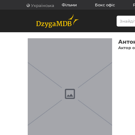
Фільми
Бокс офіс
Українська
Анто
Актор о