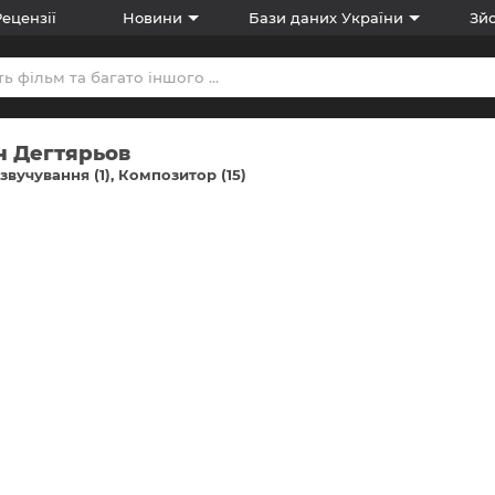
Рецензії
Новини
Бази даних України
Зйо
н Дегтярьов
звучування (1)
Композитор (15)