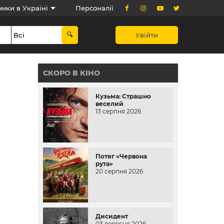
мки в Україні
Персоналії
Увійти
СКОРО В КІНО
Кузьма: Страшно
веселий
13 серпня 2026
Потяг «Червона
рута»
20 серпня 2026
Дисидент
03 вересня 2026