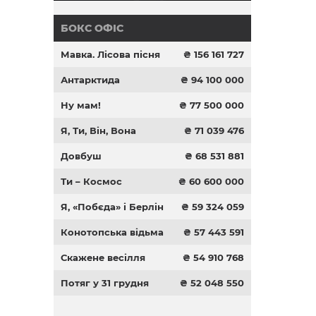
БОКС ОФІС
Мавка. Лісова пісня
₴ 156 161 727
Антарктида
₴ 94 100 000
Ну мам!
₴ 77 500 000
Я, Ти, Він, Вона
₴ 71 039 476
Довбуш
₴ 68 531 881
Ти – Космос
₴ 60 600 000
Я, «Побєда» і Берлін
₴ 59 324 059
Конотопська відьма
₴ 57 443 591
Скажене весілля
₴ 54 910 768
Потяг у 31 грудня
₴ 52 048 550