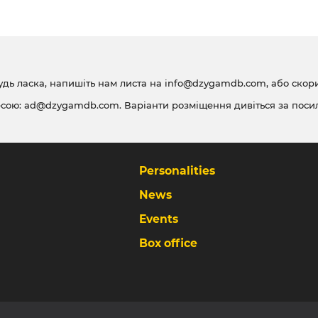
удь ласка, напишіть нам листа на
info@dzygamdb.com
, або ско
есою:
ad@dzygamdb.com
. Варіанти розміщення дивіться за
поси
Personalities
News
Events
Box office