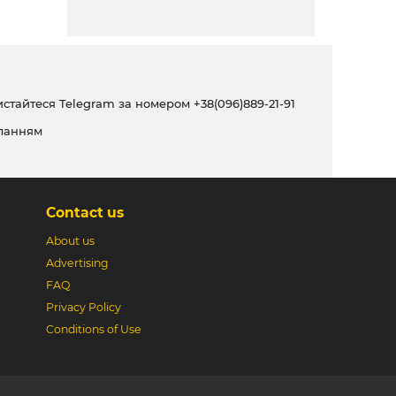
ристайтеся Telegram за номером
+38(096)889-21-91
ланням
Contact us
About us
Advertising
FAQ
Privacy Policy
Conditions of Use