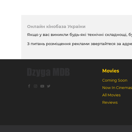
Онлайн кінобаза України
Якщо у вас виникли будь-які технічні складнощі, б
З питань розміщення реклами звертайтеся за адр
Movies
Coming Soon
Now In Cinemas
All Movies
Reviews