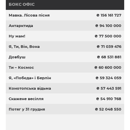
БОКС ОФІС
Мавка. Лісова пісня
₴ 156 161 727
Антарктида
₴ 94 100 000
Ну мам!
₴ 77 500 000
Я, Ти, Він, Вона
₴ 71 039 476
Довбуш
₴ 68 531 881
Ти – Космос
₴ 60 600 000
Я, «Побєда» і Берлін
₴ 59 324 059
Конотопська відьма
₴ 57 443 591
Скажене весілля
₴ 54 910 768
Потяг у 31 грудня
₴ 52 048 550