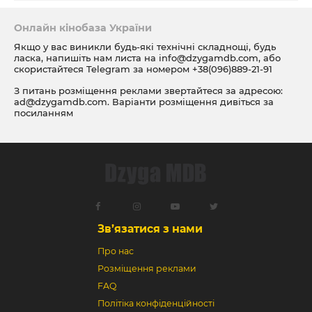
Онлайн кінобаза України
Якщо у вас виникли будь-які технічні складнощі, будь
ласка, напишіть нам листа на
info@dzygamdb.com
, або
скористайтеся Telegram за номером
+38(096)889-21-91
З питань розміщення реклами звертайтеся за адресою:
ad@dzygamdb.com
. Варіанти розміщення дивіться за
посиланням
Зв’язатися з нами
Про нас
Розміщення реклами
FAQ
Політіка конфіденційності