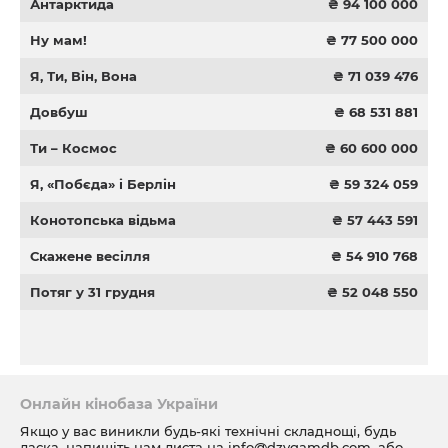
Антарктида
₴ 94 100 000
Ну мам!
₴ 77 500 000
Я, Ти, Він, Вона
₴ 71 039 476
Довбуш
₴ 68 531 881
Ти – Космос
₴ 60 600 000
Я, «Побєда» і Берлін
₴ 59 324 059
Конотопська відьма
₴ 57 443 591
Скажене весілля
₴ 54 910 768
Потяг у 31 грудня
₴ 52 048 550
Онлайн кінобаза України
Якщо у вас виникли будь-які технічні складнощі, будь
ласка, напишіть нам листа на
info@dzygamdb.com
, або