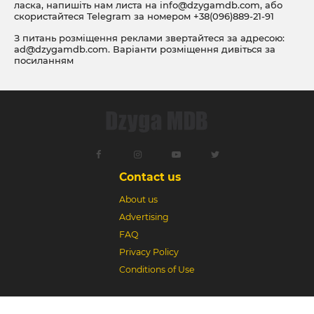
ласка, напишіть нам листа на
info@dzygamdb.com
, або
скористайтеся Telegram за номером
+38(096)889-21-91
З питань розміщення реклами звертайтеся за адресою:
ad@dzygamdb.com
. Варіанти розміщення дивіться за
посиланням
Contact us
About us
Advertising
FAQ
Privacy Policy
Conditions of Use