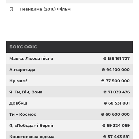
Невидима (2016) Фільм
БОКС ОФІС
Мавка. Лісова пісня
₴ 156 161 727
Антарктида
₴ 94 100 000
Ну мам!
₴ 77 500 000
Я, Ти, Він, Вона
₴ 71 039 476
Довбуш
₴ 68 531 881
Ти – Космос
₴ 60 600 000
Я, «Побєда» і Берлін
₴ 59 324 059
Конотопська відьма
₴ 57 443 591