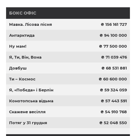
БОКС ОФІС
Мавка. Лісова пісня
₴ 156 161 727
Антарктида
₴ 94 100 000
Ну мам!
₴ 77 500 000
Я, Ти, Він, Вона
₴ 71 039 476
Довбуш
₴ 68 531 881
Ти – Космос
₴ 60 600 000
Я, «Побєда» і Берлін
₴ 59 324 059
Конотопська відьма
₴ 57 443 591
Скажене весілля
₴ 54 910 768
Потяг у 31 грудня
₴ 52 048 550