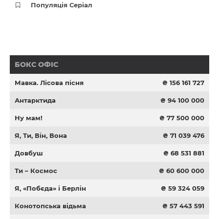
Популяція Серіал
БОКС ОФІС
Мавка. Лісова пісня
₴ 156 161 727
Антарктида
₴ 94 100 000
Ну мам!
₴ 77 500 000
Я, Ти, Він, Вона
₴ 71 039 476
Довбуш
₴ 68 531 881
Ти – Космос
₴ 60 600 000
Я, «Побєда» і Берлін
₴ 59 324 059
Конотопська відьма
₴ 57 443 591