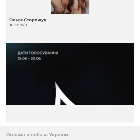
Ольга Сторожук
Акторка
Онлайн кінобаза України