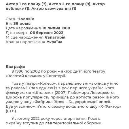
Актор 1-го плану (7)
Актор 2-го плану (9)
Актор
дубляжу (1)
Актор озвучування (1)
Стать
Чоловік
Вік
38 років
Дата народження
10 липня 1988
Дата смерті
06 березня 2022
Місце народження
Євпаторія
Країна народження
Україна
Біографія
З 1996 по 2002 по роки – актор дитячого театру
«Золотий ключик» у Євпаторії.
Грав у театрі «Колесо», паралельно знімаючись у кіно
та рекламі. Став однією із зірок першого українського
фільму жахів «Штольня» (2007) Любомира Левицького.
Широка популярність прийшла до артиста разом із його
участю у шоу «Фабрика Зірок – 3», української версії.
Був учасником п'ятого сезону вокального шоу «Х-Фактор»
(СТБ).
У лютому 2022 року через вторгнення Росії в
Україну вступив до лав територіальної оборони.