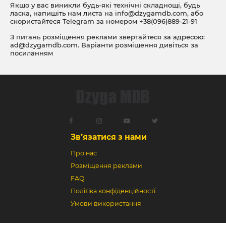
Якщо у вас виникли будь-які технічні складнощі, будь
ласка, напишіть нам листа на
info@dzygamdb.com
, або
скористайтеся Telegram за номером
+38(096)889-21-91
З питань розміщення реклами звертайтеся за адресою:
ad@dzygamdb.com
. Варіанти розміщення дивіться за
посиланням
Зв’язатися з нами
Про нас
Розміщення реклами
FAQ
Політіка конфіденційності
Умови використання