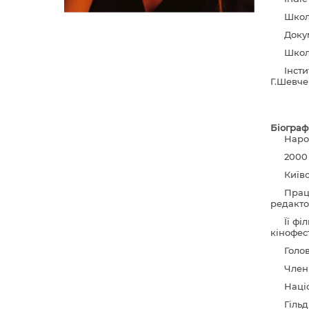
Школ
Доку
Школ
Інсти
Г.Шевче
Біограф
Наро
2000
Київс
Прац
редакто
Її ф
кінофес
Голов
Член
Наці
Гільд