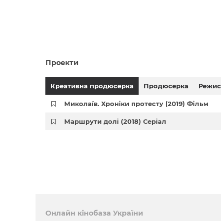
Проекти
Креативна продюсерка
Продюсерка
Режис
Миколаїв. Хроніки протесту (2019) Фільм
Маршрути долі (2018) Серіал
Онлайн кінобаза України