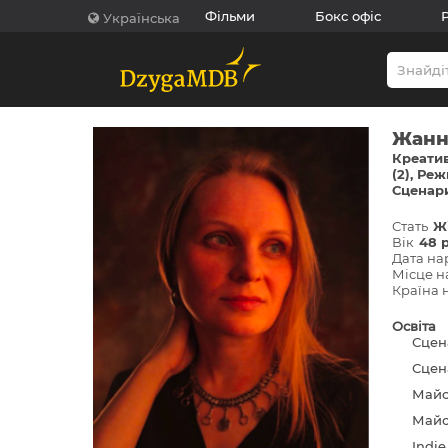
Фільми
Бокс офіс
Українська
Жанн
Креатив
(2)
Реж
Сценари
Стать
Ж
Вік
48 
Дата н
Місце 
Країна
Освіта
Сцен
Сцен
Майс
Майс
Indie