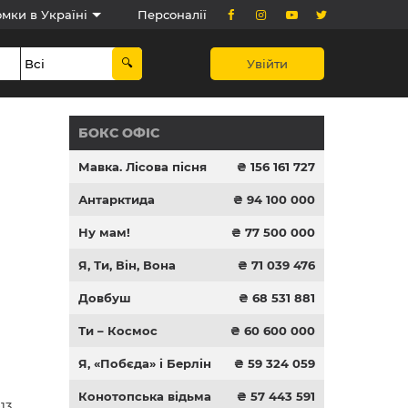
мки в Україні
Персоналії
Увійти
БОКС ОФІС
Мавка. Лісова пісня
₴ 156 161 727
Антарктида
₴ 94 100 000
Ну мам!
₴ 77 500 000
Я, Ти, Він, Вона
₴ 71 039 476
Довбуш
₴ 68 531 881
Ти – Космос
₴ 60 600 000
Я, «Побєда» і Берлін
₴ 59 324 059
Конотопська відьма
₴ 57 443 591
13