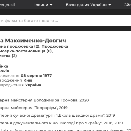
Рецензії
Новини
Бази даних України
Зйо
а Максименко-Довгич
на продюсерка (2)
Продюсерка
исерка-постановниця (6)
стка (2)
інка
років
ародження
08 серпня 1977
народження
Київ
 народження
Україна
арна майстерня Володимира Громова, 2020
арна майстерня "Терраріум", 2019
терня сучасної драматургії "Школа швидкої драми", 2019
терня документального кіно "Молоді про Україну", 2016, 2019
 Lab, лабораторія док.кіно з монтажу документальних фільмів, 20