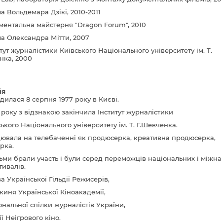
а Вольдемара Дзікі, 2010-2011
ментальна майстерня "Dragon Forum", 2010
а Олександра Мітти, 2007
тут журналістики Київського Національного університету ім. Т.
нка, 2000
ія
дилася 8 серпня 1977 року в Києві.
 року з відзнакою закінчила Інститут журналістики
ького Національного університету ім. Т. Г.Шевченка.
ювала на телебаченні як продюсерка, креативна продюсерка,
рка.
ільми брали участь і були серед переможців національних і між
тивалів.
а Української Гільдії Режисерів,
киня Української Кіноакадемії,
ональної спілки журналістів України,
ії Неігрового кіно.