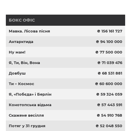
БОКС ОФІС
Мавка. Лісова пісня
₴ 156 161 727
Антарктида
₴ 94 100 000
Ну мам!
₴ 77 500 000
Я, Ти, Він, Вона
₴ 71 039 476
Довбуш
₴ 68 531 881
Ти – Космос
₴ 60 600 000
Я, «Побєда» і Берлін
₴ 59 324 059
Конотопська відьма
₴ 57 443 591
Скажене весілля
₴ 54 910 768
Потяг у 31 грудня
₴ 52 048 550