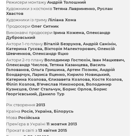
Режисери монтажу
Андрій Толошний
Художники з костюмів
Тетяна Лавриненко
Руслан
Хвастов
Художники із гриму
Ліліана Хома
Продюсери
Олег Ситник
Виконавчі продюсери
Ірина Кожема
Олександр
Дубровський
Актори 1-го плану
Віталій Безруков
Андрій Самінін
Катерина Гусєва
Вікторія Малекторович
Олексій
Шевченков
Олександр Яцко
Актори 2-го плану
Володимир Гостюхін
Іван Мацкевич
Олександр Числов
Тетяна Казанцева
Василь
Голованов
Ольга Гришина
Артем Позняк
Андрій
Бондарчук
Лариса Яценко
Кирило Новицький
Катерина Козлова
Єлизавета Козлова
Костя Козлов
Філіп Козлов
В'ячеслав Никоноров
Володимир
Кузнєцов
Олег Стальчук
Борис Орлов
Борис
Георгієвський
Данило Тур
Рік створення
2013
Країна
Росія
Україна
Білорусь
Мова
Російська
Прем’єра в Україні
11 жовтня 2013
Прокат в світі з
13 квітня 2015