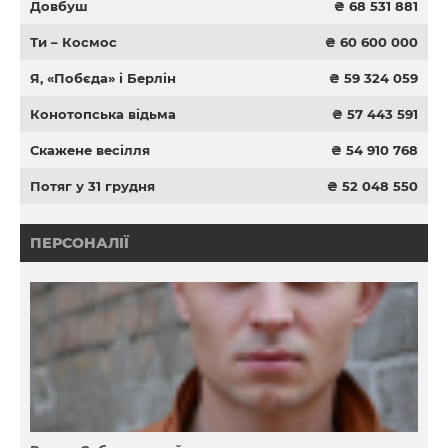
Довбуш
₴ 68 531 881
Ти – Космос
₴ 60 600 000
Я, «Побєда» і Берлін
₴ 59 324 059
Конотопська відьма
₴ 57 443 591
Скажене весілля
₴ 54 910 768
Потяг у 31 грудня
₴ 52 048 550
ПЕРСОНАЛІЇ