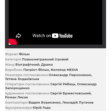
Формат
Фільм
Категорія
Повнометражний ігровий
Жанр
Біографічний
Драма
Виробник
Патріот-Фільм
Nonstop MEDIA
Режисери-постановники
Олександр Пархоменко
Тетяна Ходаківська
Оператори-постановники
Сергій Рябець
Олександр
Запорощенко
Художники-постановники
Сергій Бржестовський
Роман Лисак
Композитори
Вадим Борисенко
Геннадій Пугачов
Звукорежисери
Юрій Годо