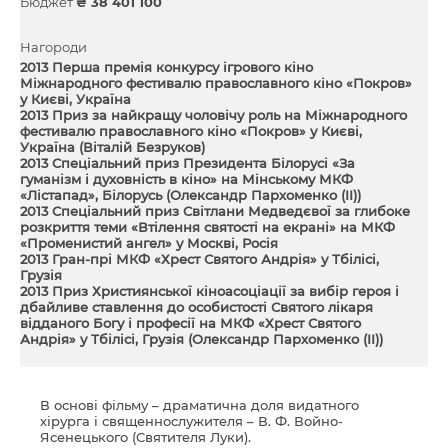
Бюджет
₴ 38 401 100
Нагороди
2013 Перша премія конкурсу ігрового кіно
Міжнародного фестивалю православного кіно «Покров»
у Києві, Україна
2013 Приз за найкращу чоловічу роль на Міжнародного
фестивалю православного кіно «Покров» у Києві,
Україна (Віталій Безруков)
2013 Спеціальний приз Президента Білорусі «За
гуманізм і духовність в кіно» на Мінському МКФ
«Лістапад», Білорусь (Олександр Пархоменко (II))
2013 Спеціальний приз Світлани Медведєвої за глибоке
розкриття теми «Втілення святості на екрані» на МКФ
«Променистий ангел» у Москві, Росія
2013 Гран-прі МКФ «Хрест Святого Андрія» у Тбілісі,
Грузія
2013 Приз Християнської кіноасоціації за вибір героя і
дбайливе ставлення до особистості Святого лікаря
відданого Богу і професії на МКФ «Хрест Святого
Андрія» у Тбілісі, Грузія (Олександр Пархоменко (II))
В основі фільму – драматична доля видатного
хірурга і священнослужителя – В. Ф. Войно-
Ясенецького (Святителя Луки).