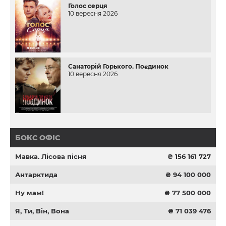
Голос серця
10 вересня 2026
Санаторій Горького. Поєдинок
10 вересня 2026
БОКС ОФІС
Мавка. Лісова пісня
₴ 156 161 727
Антарктида
₴ 94 100 000
Ну мам!
₴ 77 500 000
Я, Ти, Він, Вона
₴ 71 039 476