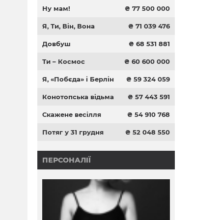
Ну мам!
₴ 77 500 000
Я, Ти, Він, Вона
₴ 71 039 476
Довбуш
₴ 68 531 881
Ти – Космос
₴ 60 600 000
Я, «Побєда» і Берлін
₴ 59 324 059
Конотопська відьма
₴ 57 443 591
Скажене весілля
₴ 54 910 768
Потяг у 31 грудня
₴ 52 048 550
ПЕРСОНАЛІЇ