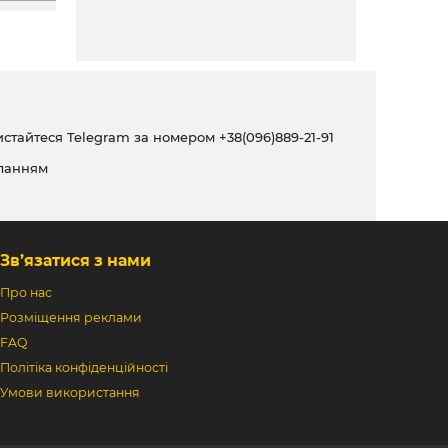
ристайтеся Telegram за номером
+38(096)889-21-91
ланням
Зв’язатися з нами
Про нас
Розміщення реклами
FAQ
Політіка конфіденційності
Умови використання