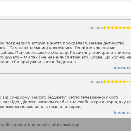
Оцінка
кою поєдналися. Історія в життя прокралася, Невже дитинство
лася – Там наші таємниці колисалися. Тендітне кошеня ми
 собою. Під час масового обстрілу, Як дитину, прикрили спиною. 
о шукати – Ми так і не навчилися втрачати. Слова, що колись н
овини: «Ви врятували життя Людини…».
Коментар
Оцінка
ід синдрому "малого бюджету", себто телевізійної якості
аві ідеї, діалоги загалом слабкі. Ще слабша гра акторів, яку до
аїнською мовою реплік німців та євреїв.
Коментар
, щоб залишити рецензію або коментар