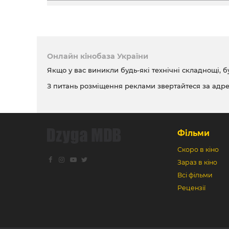
Онлайн кінобаза України
Якщо у вас виникли будь-які технічні складнощі, б
З питань розміщення реклами звертайтеся за адр
Фільми
Скоро в кіно
Зараз в кіно
Всі фільми
Рецензії