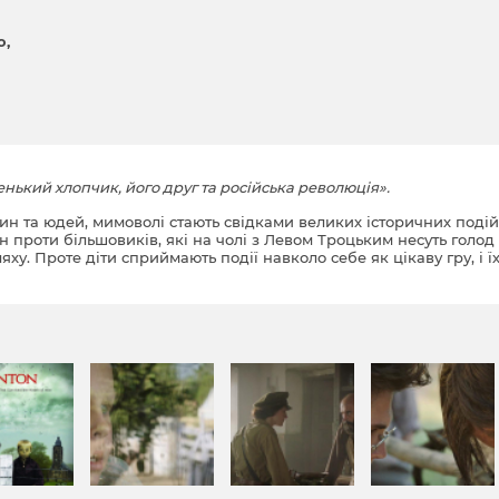
о
ький хлопчик, його друг та російська революція».
ин та юдей, мимоволі стають свідками великих історичних подій
н проти більшовиків, які на чолі з Левом Троцьким несуть голод 
ху. Проте діти сприймають події навколо себе як цікаву гру, і ї
 російської революції, ані все криваве XX століття…