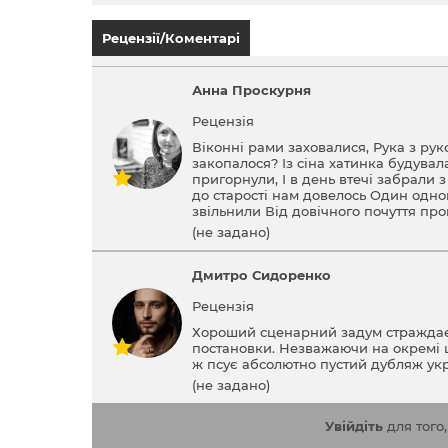
Рецензії/Коментарі
Анна Проскурня
Рецензія
Віконні рами заховалися, Рука з ру
закопалося? Із сіна хатинка будува
пригорнули, І в день втечі забрали з
до старості нам довелось Один одног
звільнили Від довічного почуття пр
(не задано)
Дмитро Сидоренко
Рецензія
Хороший сценарний задум страждає в
постановки. Незважаючи на окремі цік
ж псує абсолютно пустий дубляж укр
(не задано)
Увійдіть
для того