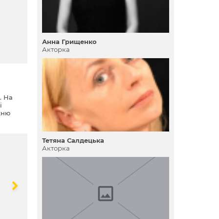
Анна Грищенко
Акторка
. На
і
хню
Тетяна Салдецька
Акторка