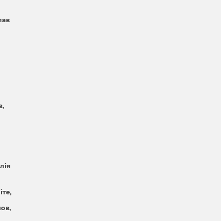
лав
в
лія
іте
нов