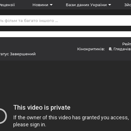
Рецензії
Новини
Бази даних України
Зйо
Рей
8
Кінокритиків:
, Глядачів
татус
Завершений