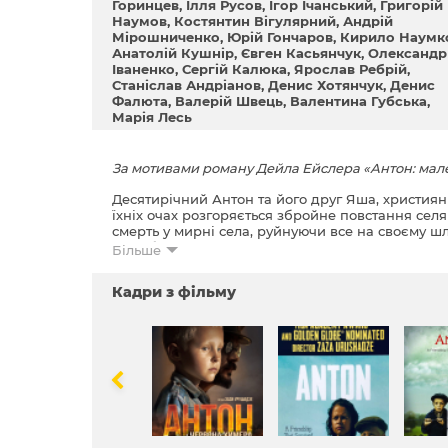
Горинцев
Ілля Русов
Ігор Ічанський
Григорій
Наумов
Костянтин Вігулярний
Андрій
Мірошниченко
Юрій Гончаров
Кирило Наумк
Анатолій Кушнір
Євген Касьянчук
Олександр
Іваненко
Сергій Калюка
Ярослав Ребрiй
Станіслав Андріанов
Денис Хотянчук
Денис
Фалюта
Валерій Швець
Валентина Губська
Марія Лесь
За мотивами роману Дейла Ейслера «Антон: мален
Десятирічний Антон та його друг Яша, християн
їхніх очах розгоряється збройне повстання селя
смерть у мирні села, руйнуючи все на своєму шля
дружбу не можуть зруйнувати ані червона химера
Більше
Кадри з фільму