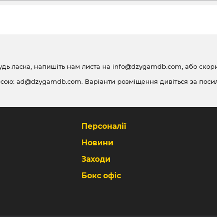
удь ласка, напишіть нам листа на
info@dzygamdb.com
, або ско
есою:
ad@dzygamdb.com
. Варіанти розміщення дивіться за
поси
Персоналії
Новини
Заходи
Бокс офіс