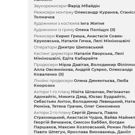
Звукорежисери
Фарід Мбайдін
Режисери монтажу
Олександр Куранов
Станіс
Толмачов
Художники з костюмів
Інга Житня
Художники із гриму
Олена Поліщук (II)
Режисери
Кирил Гриша
Анастасія Совяк-
Круковська
Наталія Гичка
Лелі Міміношвілі
Оператори
Дмитро Шиповський
Кастинг директори
Наталія Яворська
Лелі
Міміношвілі
Едіта Кабарайте
Продюсери
Мірза Давітая
Володимир Філіппо
Алла Овсяннікова
Андрій Суярко
Олександр
Коваленко (II)
Лінійні продюсери
Олена Дементьєва
Люба
Кнорозок
Актори 1-го плану
Нікіта Шланчак
Регімантас
Адомайтіс
Микита Дзяд
Юозас Будрайтіс
Себастьян Антон
Володимир Левицький
Ната
Рюміна
Тетяна Грачик
Олег Симоненко
Актори 2-го плану
Сергій Деньга
Павло
Страхницький
Анастасія Чудна
Вайва Майнел
Георгій Вечканов
Симсон Баббел
Богдан
Паршаков
Максим Козловський
Роман Лоба
Павло Шпегун
Ярослава Вихованець
Даніїл