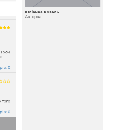
Юліанна Коваль
Акторка
І хоч
ас
ів: 0
 того
ів: 0