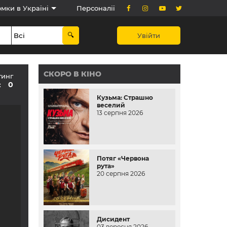
мки в Україні
Персоналії
Увійти
СКОРО В КІНО
тинг
0
:
Кузьма: Страшно
веселий
13 серпня 2026
Потяг «Червона
рута»
20 серпня 2026
Дисидент
03 вересня 2026