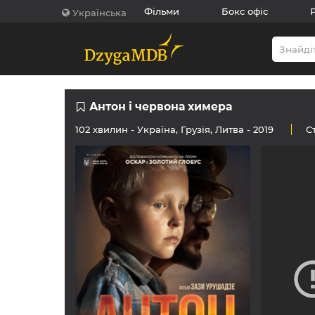
Фільми
Бокс офіс
Українська
Антон і червона химера
102 хвилин -
Україна
,
Грузія
,
Литва
- 2019
С