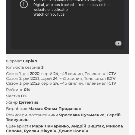
Формат
Серіал
Кількість сезонів
3
Сезон
1
, рік
2020
, серій
24
, ~45 хвилин, Телеканал
ICTV
Сезон
2
, рік
2021
, серій
24
, ~45 хвилин, Телеканал
ICTV
Сезон
3
, рік
2023
, серій
24
, ~45 хвилин, Телеканал
ICTV
Рейтинг
0%
Частка
0%
Жанр
Детектив
Виробник
Мамас Фільм Продакшн
Режисери-постановники
Ярослава Кузьменко
Сергій
Толкушкін
Сценаристи
Марк Лимаренко
Андрій Виштак
Микола
Сорока
Руслан Нікулін
Денис Копнін