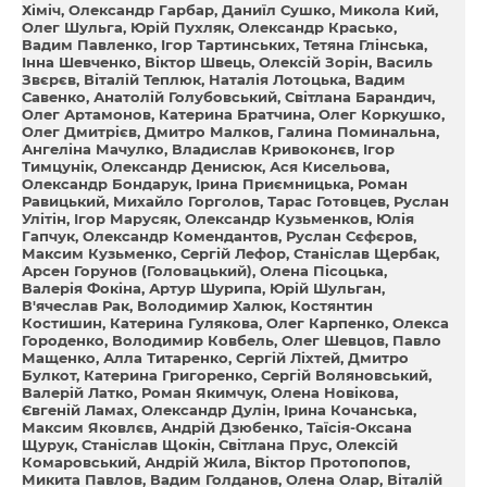
Хіміч
Олександр Гарбар
Даниїл Сушко
Микола Кий
Олег Шульга
Юрій Пухляк
Олександр Красько
Вадим Павленко
Ігор Тартинських
Тетяна Глінська
Інна Шевченко
Віктор Швець
Олексій Зорін
Василь
Звєрєв
Віталій Теплюк
Наталія Лотоцька
Вадим
Савенко
Анатолій Голубовський
Світлана Барандич
Олег Артамонов
Катерина Братчина
Олег Коркушко
Олег Дмитрієв
Дмитро Малков
Галина Поминальна
Ангеліна Мачулко
Владислав Кривоконєв
Ігор
Тимцунік
Олександр Денисюк
Ася Кисельова
Олександр Бондарук
Ірина Приємницька
Роман
Равицький
Михайло Горголов
Тарас Готовцев
Руслан
Улітін
Ігор Марусяк
Олександр Кузьменков
Юлія
Гапчук
Олександр Комендантов
Руслан Сєфєров
Максим Кузьменко
Сергій Лефор
Станіслав Щербак
Арсен Горунов (Головацький)
Олена Пісоцька
Валерія Фокіна
Артур Шурипа
Юрій Шульган
В'ячеслав Рак
Володимир Халюк
Костянтин
Костишин
Катерина Гулякова
Олег Карпенко
Олекса
Городенко
Володимир Ковбель
Олег Шевцов
Павло
Мащенко
Алла Титаренко
Сергій Ліхтей
Дмитро
Булкот
Катерина Григоренко
Сергій Воляновський
Валерій Латко
Роман Якимчук
Олена Новiкова
Євгеній Ламах
Олександр Дулін
Ірина Кочанська
Максим Яковлєв
Андрій Дзюбенко
Таїсія-Оксана
Щурук
Станіслав Щокін
Світлана Прус
Олексій
Комаровський
Андрій Жила
Віктор Протопопов
Микита Павлов
Вадим Голданов
Олена Олар
Віталій