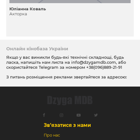
Юліанна Коваль
Акторка
Онлайн кінобаза України
Якщо у вас виникли будь-які технічні складнощі, будь
ласка, напишіть нам листа на
info@dzygamdb.com
, або
скористайтеся Telegram за номером
+38(096)889-21-91
З питань розміщення реклами звертайтеся за адресою:
ad@dzygamdb.com
. Варіанти розміщення дивіться за
посиланням
Зв’язатися з нами
Про нас