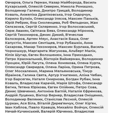
Овчаров
Ольга Герман
Назар Майборода
Василь
Кухарський
Олексій Северин
Микола Ромашко
Володимир Галена
Дмитро Грицай
Володимир
Коваль
Aнжелiка Драпiковська
Ігор Сидорчук
Кирило Булкін
Олександр Ілясов
Максим Паньків
Юрій Ребрик
Яна Смоленцева
Роб Фельдман
Жан
Селєзєнєв
Сергій Скляренко
Ігор Волосовський
Серж Авакян
Світлана Бевз
Олександр Міронов
Сергій Тихомиров
Денис Дикий
В'ячеслав
Бєлозоров
Артем Мяус
Анастасія Баша
Олег
Капустін
Максим Сентіщев
Ігор Рубашкін
Анна
Сахарова
Макар Тихомиров
Максим Бурлака
Василь
Чорношкур
Маргарита Жигунова
Альберт Малік
Юлія Шугар
Євген Волошенюк
Інна Приходько
Петро Крахмальний
Вікторія Вайнерман
Володимир
Процюк
Юрій Лагута
Олена Хомякова
Олена Курта
Олександр Свиридов
Олена Ларіна
Орина Петрова
Олег Москаленко
Марина Мельяновська
Тімур
Ібраімов
Галина Свята
Артур Ігнатенко
Аліна Чебан
Ігор Барсегян
Наталя Смирнова
Богдан Рубан
Інна
Коваль
Владислав Карачій
Марія Штофа
Олександр
Бегма
Тетяна Юрікова
Євген Олійник
Петро Сова
Денис Шевченко
Антоніна Баглій
Наталія Єфремова
Андрій Луценко
Віктор Вернер
Владислав Оніщенко
Володимир Веляник
Станіслав Лєсной
Олексій
Цуркан
Ася Біла
Віталій Дерев'янчук
Олег Кір'ян
Іван Каблов
Павло Кравців
Михайло Войчук
Олексій
Нечай-Кучинський
Валерій Юрченко
Владислав