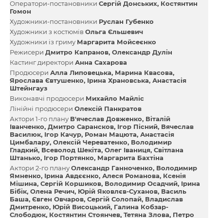
Оператори-постановники
Сергій Донських
Костянтин
Гомон
Художники-постановники
Руслан Губенко
Художники з костюмів
Ольга Єльшевич
Художники із гриму
Маргарита Мойсеєнко
Режисери
Дмитро Капранов
Олександр Дулін
Кастинг директори
Анна Сахарова
Продюсери
Алла Липовецька
Марина Квасова
Ярослава Євтушенко
Iрина Храновська
Анастасія
Штейнгауз
Виконавчі продюсери
Михайло Майліс
Лінійні продюсери
Олексій Панкратов
Актори 1-го плану
В'ячеслав Довженко
Віталій
Іванченко
Дмитро Сарансков
Ігор Пісний
Вячеслав
Василюк
Ігор Качур
Роман Мацюта
Анастасія
Цимбалару
Олексій Череватенко
Володимир
Гладкий
Всеволод Шекіта
Олег Іваниця
Світлана
Штанько
Ігор Портянко
Маргарита Бахтіна
Актори 2-го плану
Олександр Ганноченко
Володимир
Ямненко
Ірина Авдєєнко
Алеся Романова
Ксенія
Мішина
Сергій Коршиков
Володимир Осадчий
Ірина
Бібік
Олена Речич
Юрій Яковлєв-Суханов
Василь
Баша
Євген Овчаров
Сергій Солопай
Владислав
Дмитренко
Юрій Висоцький
Галина Кобзар-
Слободюк
Костянтин Стоянчев
Тетяна Злова
Петро