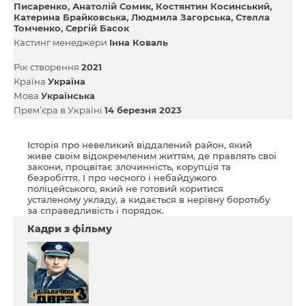
Писаренко
Анатолій Сомик
Костянтин Косинський
Катерина Брайковська
Людмила Загорська
Стелла
Томченко
Сергій Басок
Кастинг менеджери
Інна Коваль
Рік створення
2021
Країна
Україна
Мова
Українська
Прем’єра в Україні
14 березня 2023
Історія про невеликий віддалений район, який
живе своїм відокремленим життям, де правлять свої
закони, процвітає злочинність, корупція та
безробіття. І про чесного і небайдужого
поліцейського, який не готовий коритися
усталеному укладу, а кидається в нерівну боротьбу
за справедливість і порядок.
Кадри з фільму