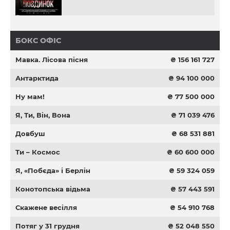
БОКС ОФІС
Мавка. Лісова пісня
₴ 156 161 727
Антарктида
₴ 94 100 000
Ну мам!
₴ 77 500 000
Я, Ти, Він, Вона
₴ 71 039 476
Довбуш
₴ 68 531 881
Ти – Космос
₴ 60 600 000
Я, «Побєда» і Берлін
₴ 59 324 059
Конотопська відьма
₴ 57 443 591
Скажене весілля
₴ 54 910 768
Потяг у 31 грудня
₴ 52 048 550