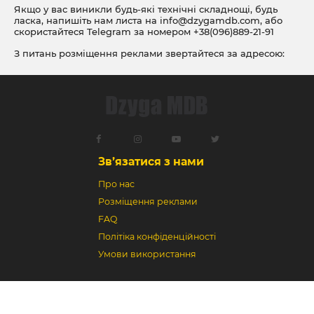
Якщо у вас виникли будь-які технічні складнощі, будь
ласка, напишіть нам листа на
info@dzygamdb.com
, або
скористайтеся Telegram за номером
+38(096)889-21-91
З питань розміщення реклами звертайтеся за адресою:
ad@dzygamdb.com
. Варіанти розміщення дивіться за
посиланням
Зв’язатися з нами
Про нас
Розміщення реклами
FAQ
Політіка конфіденційності
Умови використання
Dzyga MDB © 2018-2026