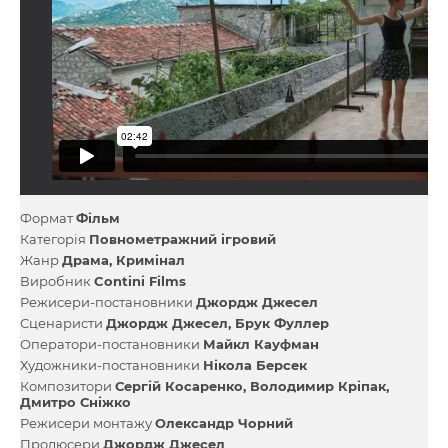
Формат
Фільм
Категорія
Повнометражний ігровий
Жанр
Драма
Кримінал
Виробник
Contini Films
Режисери-постановники
Джордж Джесел
Сценаристи
Джордж Джесел
Брук Фуллер
Оператори-постановники
Майкл Кауфман
Художники-постановники
Нікола Берсек
Композитори
Сергій Косаренко
Володимир Кріпак
Дмитро Сніжко
Режисери монтажу
Олександр Чорний
Продюсери
Джордж Джесел