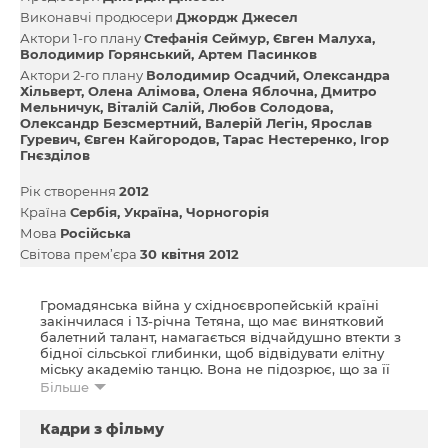
Виконавчі продюсери
Джордж Джесел
Актори 1-го плану
Стефанія Сеймур
Євген Малуха
Володимир Горянський
Артем Пасинков
Актори 2-го плану
Володимир Осадчий
Олександра
Хільверт
Олена Алімова
Олена Яблочна
Дмитро
Мельничук
Віталій Салій
Любов Солодова
Олександр Безсмертний
Валерій Легін
Ярослав
Гуревич
Євген Кайгородов
Тарас Нестеренко
Ігор
Гнєзділов
Рік створення
2012
Країна
Сербія
Україна
Чорногорія
Мова
Російська
Світова прем’єра
30 квітня 2012
Громадянська війна у східноєвропейській країні
закінчилася і 13-річна Тетяна, що має винятковий
балетний талант, намагається відчайдушно втекти з
бідної сільської глибинки, щоб відвідувати елітну
міську академію танцю. Вона не підозрює, що за її
спиною укладаються угоди, аби продати її в дитячу
Більше
проституцію.
Кадри з фільму
Це історія безжальної жадібності, яка не зупиниться
на розгромі мрії невинної дівчини... та історія