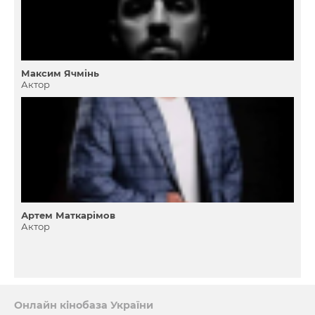
Максим Ячмінь
Актор
Артем Маткарімов
Актор
Онлайн кінобаза України