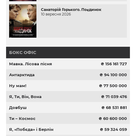
Санаторій Горького. Поєдинок
10 вересня 2026
БОКС ОФІС
Мавка. Лісова пісня
₴ 156 161 727
Антарктида
₴ 94 100 000
Ну мам!
₴ 77 500 000
Я, Ти, Він, Вона
₴ 71 039 476
Довбуш
₴ 68 531 881
Ти – Космос
₴ 60 600 000
Я, «Побєда» і Берлін
₴ 59 324 059