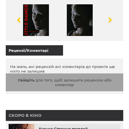
ніжного кохання, яке могло б врятувати її від
жахливої ​​долі.
Рецензії/Коментарі
На жаль, ані рецензій ані коментарів до проекта ще
ніхто не залишив
Увійдіть
для того, щоб залишити рецензію або
коментар
СКОРО В КІНО
Кузьма: Страшно веселий