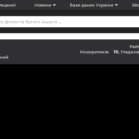
Рецензії
Новини
Бази даних України
Зйо
Рей
10
Кінокритиків:
, Глядачі
ений