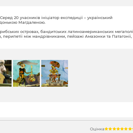
Серед 20 учасників ініціатор експедиції – український
 донькою Магдаленою.
арибських островах, бандитських латиноамериканських мегаполіс
, перипетії між мандрівниками, пейзажі Амазонки та Патагонії,
й», боротьбу за Україну, життя та смерть. Загалом, носячи табур
ли 50 країн.
Кантера, яке він зняв перед смертю.
Оцінка