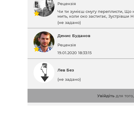
Рецензія
Чи ти зумієш смугу переплисти, Що 
мить, коли око застигає, Зустрівши 
(не задано)
Денис Буданов
Рецензія
19.01.2020 18:33:15
Лев Без
(не задано)
Увійдіть
для того