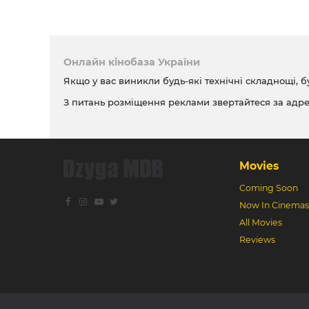
Онлайн кінобаза України
Якщо у вас виникли будь-які технічні складнощі, б
З питань розміщення реклами звертайтеся за адр
Movies
Coming Soon
Now In Cinemas
All Movies
Reviews