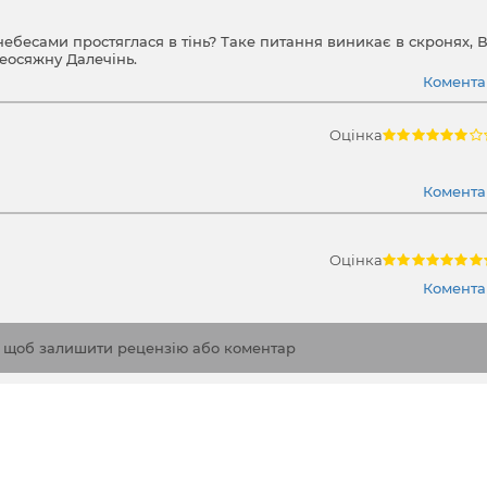
небесами простяглася в тінь? Таке питання виникає в скронях, 
Неосяжну Далечінь.
Коментар
Оцінка
Коментар
Оцінка
Коментар
, щоб залишити рецензію або коментар