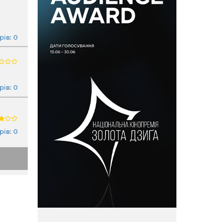
В
ів: 0
ів: 0
ів: 0