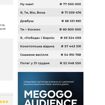
Ну мам!
₴ 77 500 000
Я, Ти, Він, Вона
₴ 71 039 476
Довбуш
₴ 68 531 881
ів,
 але
Ти – Космос
₴ 60 600 000
ети,
Я, «Побєда» і Берлін
₴ 59 324 059
Конотопська відьма
₴ 57 443 591
Скажене весілля
₴ 54 910 768
Потяг у 31 грудня
₴ 52 048 550