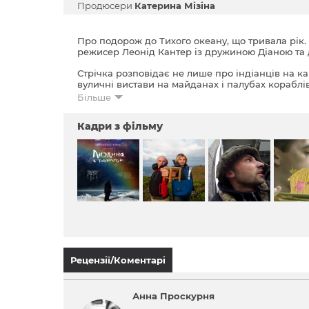
Продюсери
Катерина Мізіна
Про подорож до Тихого океану, що тривала рік. 
режисер Леонід Кантер із дружиною Діаною та
Стрічка розповідає не лише про індіанців на к
вуличні вистави на майданах і палубах кораблів
й про самого Леоніда Кантера – його «країну мрі
Більше
герої фільму здолали понад 60 тис. км та відвіда
Кадри з фільму
У фільмі використано прощальне відео Леоніда 
Рецензії/Коментарі
Анна Проскурня