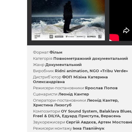
Формат
Фільм
Категорія
Повнометражний документальний
Жанр
Документальний
Виробник
Ridni animation
NGO «Tribu Verde»
Дистриб’ютор
ФОП Мізіна Катерина
Олександрівна
Режисери-постановники
Ярослав Попов
Сценаристи
Леонід Кантер
Оператори-постановники
Леонід Кантер
Христина Лизогуб
Композитори
OY Sound System
Balaklava Blues
Freel & DILYA
Едуард Приступа
Верасень
Звукорежисери
Сергій Авдєєв
Артем Мостови
Режисери монтажу
Інна Павлійчук