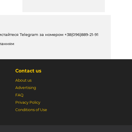
ристайтеся Telegram за номером
+38(096)889-21-91
ланням
Contact us
About us
Advertising
FAQ
Privacy Policy
Conditions of Use