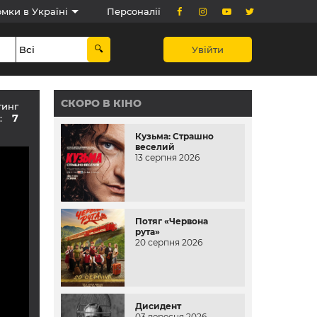
мки в Україні
Персоналії
Увійти
СКОРО В КІНО
тинг
7
в:
Кузьма: Страшно
веселий
13 серпня 2026
Потяг «Червона
рута»
20 серпня 2026
Дисидент
03 вересня 2026