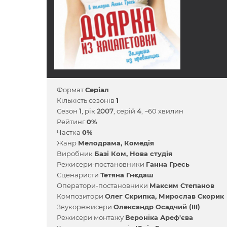
Формат
Серіал
Кількість сезонів
1
Сезон
1
, рік
2007
, серій
4
, ~60 хвилин
Рейтинг
0%
Частка
0%
Жанр
Мелодрама
Комедія
Виробник
Базі Ком
Нова студія
Режисери-постановники
Ганна Гресь
Сценаристи
Тетяна Гнєдаш
Оператори-постановники
Максим Степанов
Композитори
Олег Скрипка
Мирослав Скорик
Звукорежисери
Олександр Осадчий (III)
Режисери монтажу
Вероніка Ареф'єва