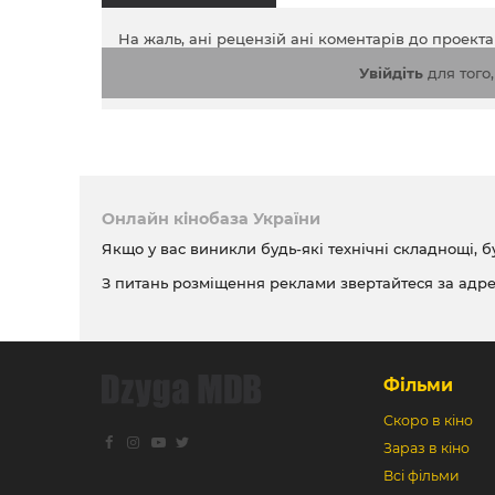
На жаль, ані рецензій ані коментарів до проект
Увійдіть
для того
Онлайн кінобаза України
Якщо у вас виникли будь-які технічні складнощі, б
З питань розміщення реклами звертайтеся за адр
Фільми
Скоро в кіно
Зараз в кіно
Всі фільми