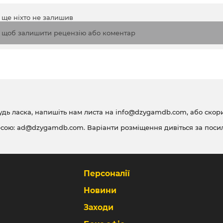
а ще ніхто не залишив
, щоб залишити рецензію або коментар
удь ласка, напишіть нам листа на
info@dzygamdb.com
, або ско
есою:
ad@dzygamdb.com
. Варіанти розміщення дивіться за
поси
Персоналії
Новини
Заходи