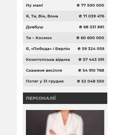
Ну мам!
₴ 77 500 000
Я, Ти, Він, Вона
₴ 71 039 476
Довбуш
₴ 68 531 881
Ти – Космос
₴ 60 600 000
Я, «Побєда» і Берлін
₴ 59 324 059
Конотопська відьма
₴ 57 443 591
Скажене весілля
₴ 54 910 768
Потяг у 31 грудня
₴ 52 048 550
ПЕРСОНАЛІЇ