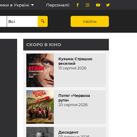
мки в Україні
Персоналії
Увійти
СКОРО В КІНО
Кузьма: Страшно
веселий
13 серпня 2026
Потяг «Червона
рута»
20 серпня 2026
Дисидент
03 вересня 2026