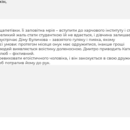
хін
петівки. Її заповітна мрія – вступити до харчового інституту і с
еликий жаль стати студенткою їй не вдається, і дівчина залиша
зустрічає Діму Буличова – завзятого гуляку і пияка, якому
єї умови: протягом місяця онук має одружитися, інакше гроші
людей виявляється воістину доленосною. Дмитро приводить Кат
 шлюб – фіктивний.
виховати егоїстичного чоловіка, і він закохується в свою друж
рб потрапив йому до рук.