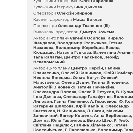
Художники з костюмів
Юлія Гаврилова
Художники із гриму
Інна Дьякова
Оператори
Олексій Жирнов
Кастинг директори
Маша Боклан
Продюсери
Олександр Ткаченко (III)
Виконавчі продюсери
Дмитро Кожема
Актори 1-го плану
Євгенія Осипова
Кирило
Жандаров
Володимир Стержаков
Тетяна
Назарова
Володимир Жеребцов
Евклід
Кюрдзідіс
Наталія Гудкова
Валентина Ананьї
Тала Калатай
Дмитро Лалєнков
Леонід
Невєдомський
Актори 2-го плану
Дмитро Персін
Галина
Опанасенко
Олексій Кашников
Юрій Комісар
Неоніла Білецька
Ольга Когут
Олексій
Майстренко
Олена Дудич
Тетяна Зіновенко
Анатолій Зіновенко
Тетяна Печенкіна
Олександра Попова
Олексій Пєтухов
В. Кули
Інна Дьякова
Олександр Галафутнік
Володи
Липовий
Ганна Левченко
А. Гераськов
Ю. Гол
Катерина Шляхова
Юрій Калінін
Олександр
Свєтляков
Н. Ямщикова
Л. Саган
Максим
Запісочний
Віктор Кошель
Анна Вербовська
Доміна
Юлія Гаврилова
Віктор Щур
Р. Герб
Світлана Пацалюк
Галина Хільченко
Тетяна
Колесніченко
Г. Палелюлько
Володимир Тал