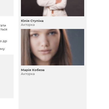
Юлія Ступіна
Акторка
тати
ється
ю др
ину
Марія Кобеза
Акторка