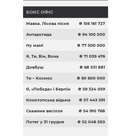
БОКС ОФІС
Мавка. Лісова пісня
₴ 156 161 727
Антарктида
₴ 94 100 000
Ну мам!
₴ 77 500 000
Я, Ти, Він, Вона
₴ 71 039 476
Довбуш
₴ 68 531 881
Ти – Космос
₴ 60 600 000
Я, «Побєда» і Берлін
₴ 59 324 059
Конотопська відьма
₴ 57 443 591
Скажене весілля
₴ 54 910 768
Потяг у 31 грудня
₴ 52 048 550