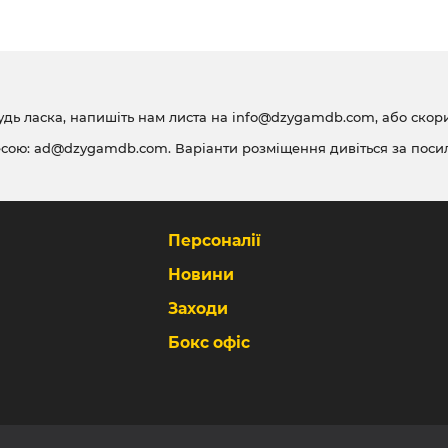
удь ласка, напишіть нам листа на
info@dzygamdb.com
, або ско
есою:
ad@dzygamdb.com
. Варіанти розміщення дивіться за
поси
Персоналії
Новини
Заходи
Бокс офіс