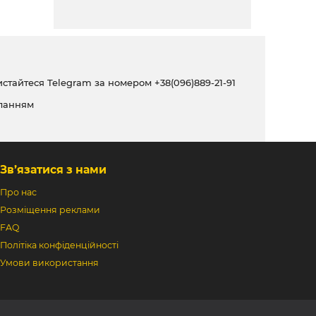
ристайтеся Telegram за номером
+38(096)889-21-91
ланням
Зв’язатися з нами
Про нас
Розміщення реклами
FAQ
Політіка конфіденційності
Умови використання