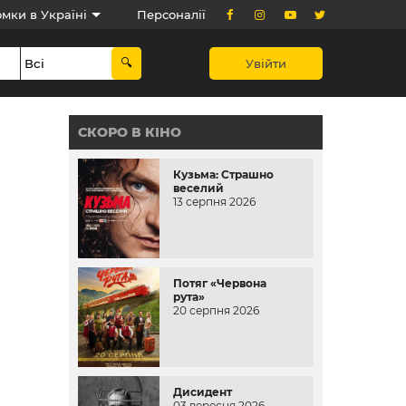
мки в Україні
Персоналії
Увійти
СКОРО В КІНО
Кузьма: Страшно
веселий
13 серпня 2026
Потяг «Червона
рута»
20 серпня 2026
Дисидент
03 вересня 2026