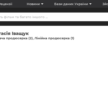
Рецензії
Новини
Бази даних України
Зйо
асія Іващук
ча продюсерка (2)
Лінійна продюсерка (1)