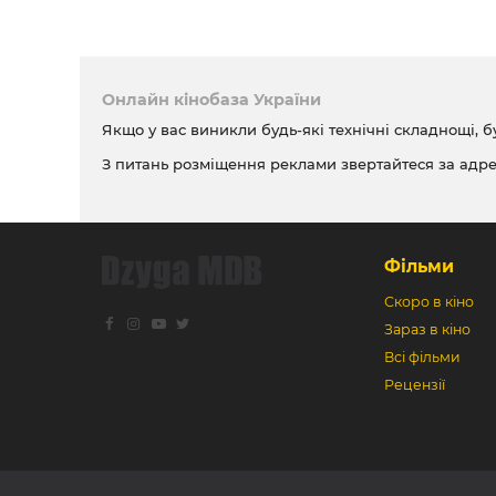
Онлайн кінобаза України
Якщо у вас виникли будь-які технічні складнощі, б
З питань розміщення реклами звертайтеся за адр
Фільми
Скоро в кіно
Зараз в кіно
Всі фільми
Рецензії