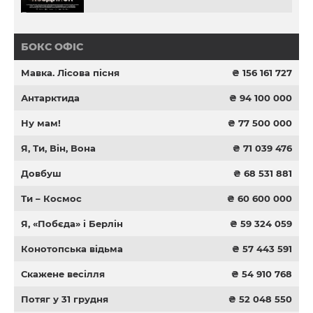
БОКС ОФІС
Мавка. Лісова пісня
₴ 156 161 727
Антарктида
₴ 94 100 000
Ну мам!
₴ 77 500 000
Я, Ти, Він, Вона
₴ 71 039 476
Довбуш
₴ 68 531 881
Ти – Космос
₴ 60 600 000
Я, «Побєда» і Берлін
₴ 59 324 059
Конотопська відьма
₴ 57 443 591
Скажене весілля
₴ 54 910 768
Потяг у 31 грудня
₴ 52 048 550