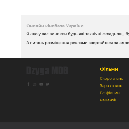
Онлайн кінобаза України
Якщо у вас виникли будь-які технічні складнощі, б
З питань розміщення реклами звертайтеся за адр
Фільми
Скоро в кіно
Зараз в кіно
Всі фільми
Рецензії