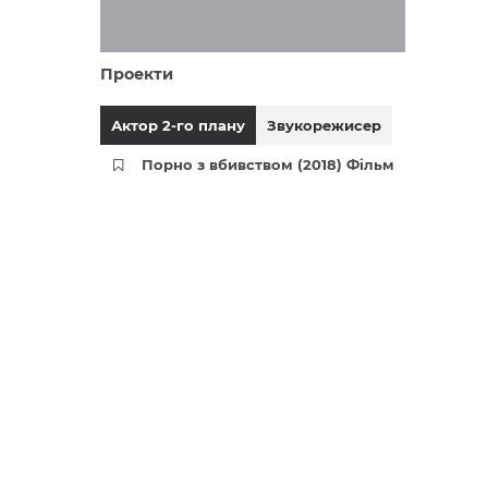
Проекти
Актор 2-го плану
Звукорежисер
Порно з вбивством (2018) Фільм