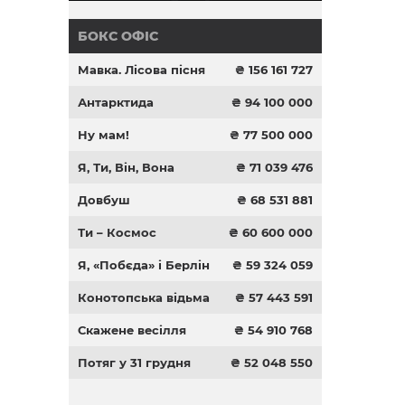
БОКС ОФІС
Мавка. Лісова пісня
₴ 156 161 727
Антарктида
₴ 94 100 000
Ну мам!
₴ 77 500 000
Я, Ти, Він, Вона
₴ 71 039 476
Довбуш
₴ 68 531 881
Ти – Космос
₴ 60 600 000
Я, «Побєда» і Берлін
₴ 59 324 059
Конотопська відьма
₴ 57 443 591
Скажене весілля
₴ 54 910 768
Потяг у 31 грудня
₴ 52 048 550