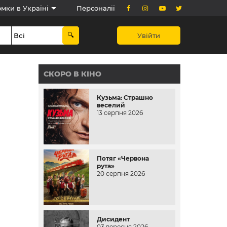
мки в Україні
Персоналії
Увійти
СКОРО В КІНО
Кузьма: Страшно
веселий
13 серпня 2026
Потяг «Червона
рута»
20 серпня 2026
Дисидент
03 вересня 2026