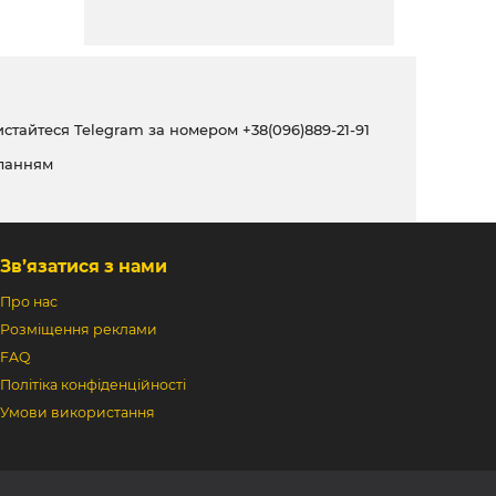
ристайтеся Telegram за номером
+38(096)889-21-91
ланням
Зв’язатися з нами
Про нас
Розміщення реклами
FAQ
Політіка конфіденційності
Умови використання