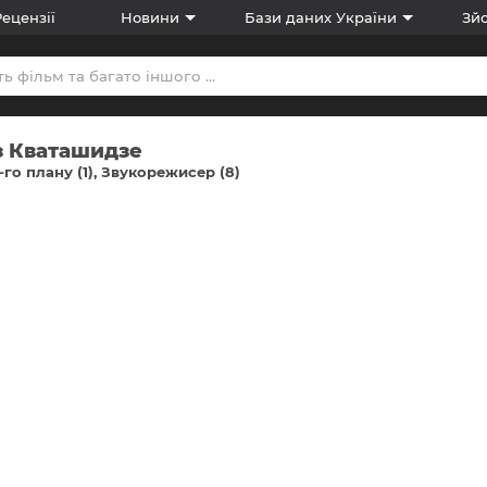
Рецензії
Новини
Бази даних України
Зйо
з Кваташидзе
-го плану (1)
Звукорежисер (8)