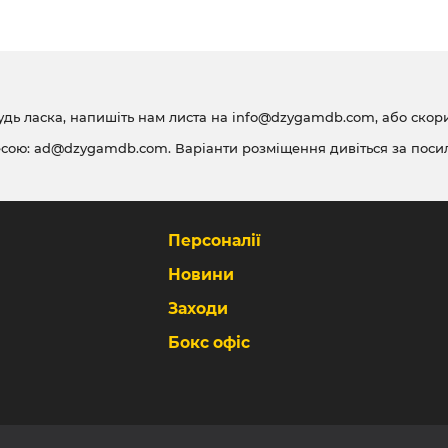
удь ласка, напишіть нам листа на
info@dzygamdb.com
, або ско
есою:
ad@dzygamdb.com
. Варіанти розміщення дивіться за
поси
Персоналії
Новини
Заходи
Бокс офіс