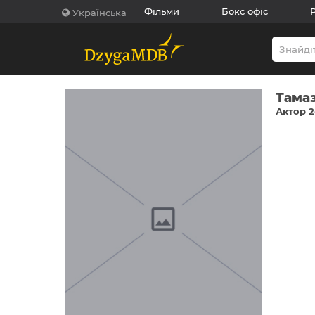
Фільми
Бокс офіс
Українська
Тама
Актор 2