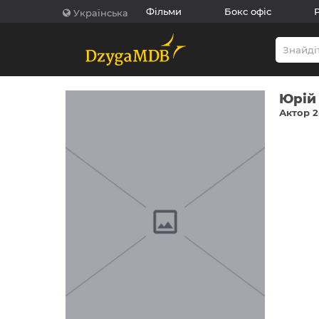
Фільми
Бокс офіс
Українська
Юрій 
Актор 2