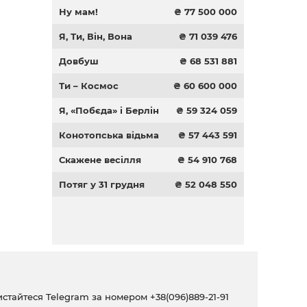
Ну мам!
₴ 77 500 000
Я, Ти, Він, Вона
₴ 71 039 476
Довбуш
₴ 68 531 881
Ти – Космос
₴ 60 600 000
Я, «Побєда» і Берлін
₴ 59 324 059
Конотопська відьма
₴ 57 443 591
Скажене весілля
₴ 54 910 768
Потяг у 31 грудня
₴ 52 048 550
ристайтеся Telegram за номером
+38(096)889-21-91