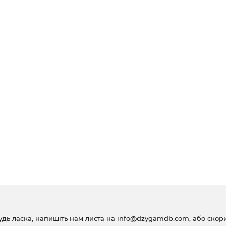
удь ласка, напишіть нам листа на
info@dzygamdb.com
, або ско