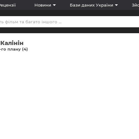
Рецензії
Новини
Бази даних України
Зйо
Калінін
-го плану (4)