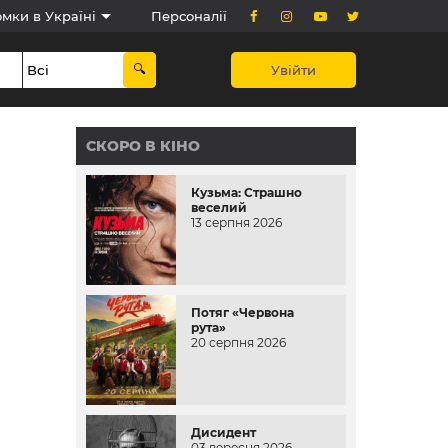
мки в Україні
Персоналії
Увійти
СКОРО В КІНО
Кузьма: Страшно
веселий
13 серпня 2026
Потяг «Червона
рута»
20 серпня 2026
Дисидент
03 вересня 2026