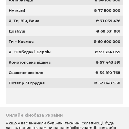
Антарктида
₴ 94 100 000
Ну мам!
₴ 77 500 000
Я, Ти, Він, Вона
₴ 71 039 476
Довбуш
₴ 68 531 881
Ти – Космос
₴ 60 600 000
Я, «Побєда» і Берлін
₴ 59 324 059
Конотопська відьма
₴ 57 443 591
Скажене весілля
₴ 54 910 768
Потяг у 31 грудня
₴ 52 048 550
Онлайн кінобаза України
Якщо у вас виникли будь-які технічні складнощі, будь
ласка, напишіть нам листа на
info@dzygamdb.com
, або