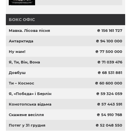
БОКС ОФІС
Мавка. Лісова пісня
₴ 156 161 727
Антарктида
₴ 94 100 000
Ну мам!
₴ 77 500 000
Я, Ти, Він, Вона
₴ 71 039 476
Довбуш
₴ 68 531 881
Ти – Космос
₴ 60 600 000
Я, «Побєда» і Берлін
₴ 59 324 059
Конотопська відьма
₴ 57 443 591
Скажене весілля
₴ 54 910 768
Потяг у 31 грудня
₴ 52 048 550