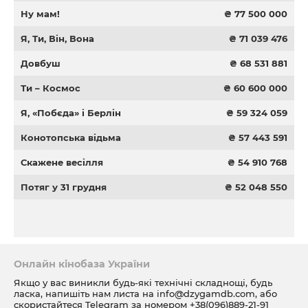
Ну мам!
₴ 77 500 000
Я, Ти, Він, Вона
₴ 71 039 476
Довбуш
₴ 68 531 881
Ти – Космос
₴ 60 600 000
Я, «Побєда» і Берлін
₴ 59 324 059
Конотопська відьма
₴ 57 443 591
Скажене весілля
₴ 54 910 768
Потяг у 31 грудня
₴ 52 048 550
Онлайн кінобаза України
Якщо у вас виникли будь-які технічні складнощі, будь
ласка, напишіть нам листа на
info@dzygamdb.com
, або
скористайтеся Telegram за номером
+38(096)889-21-91