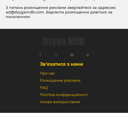
З питань розміщення реклами звертайтеся за адресою:
ad@dzygamdb.com
. Варіанти розміщення дивіться за
посиланням
Зв’язатися з нами
Про нас
Розміщення реклами
FAQ
Політіка конфіденційності
Умови використання
Dzyga MDB © 2018-2026