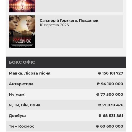
Санаторій Горького. Поєдинок
10 вересня 2026
БОКС ОФІС
Мавка. Лісова пісня
₴ 156 161 727
Антарктида
₴ 94 100 000
Ну мам!
₴ 77 500 000
Я, Ти, Він, Вона
₴ 71 039 476
Довбуш
₴ 68 531 881
Ти – Космос
₴ 60 600 000