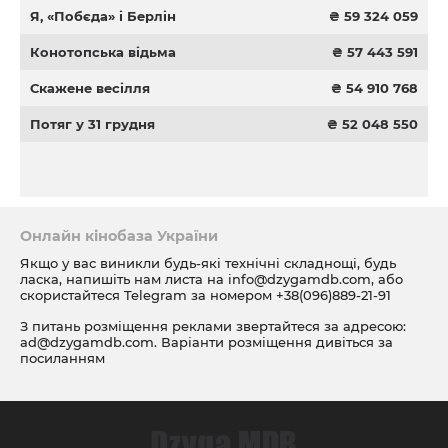
Я, «Побєда» і Берлін
₴ 59 324 059
Конотопська відьма
₴ 57 443 591
Скажене весілля
₴ 54 910 768
Потяг у 31 грудня
₴ 52 048 550
Онлайн кінобаза України
Якщо у вас виникли будь-які технічні складнощі, будь
ласка, напишіть нам листа на
info@dzygamdb.com
, або
скористайтеся Telegram за номером
+38(096)889-21-91
З питань розміщення реклами звертайтеся за адресою:
ad@dzygamdb.com
. Варіанти розміщення дивіться за
посиланням