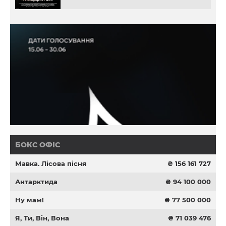
БОКС ОФІС
Мавка. Лісова пісня
₴ 156 161 727
Антарктида
₴ 94 100 000
Ну мам!
₴ 77 500 000
Я, Ти, Він, Вона
₴ 71 039 476