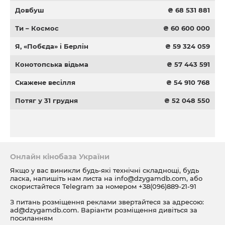
Довбуш
₴ 68 531 881
Ти – Космос
₴ 60 600 000
Я, «Побєда» і Берлін
₴ 59 324 059
Конотопська відьма
₴ 57 443 591
Скажене весілля
₴ 54 910 768
Потяг у 31 грудня
₴ 52 048 550
Онлайн кінобаза України
Якщо у вас виникли будь-які технічні складнощі, будь
ласка, напишіть нам листа на
info@dzygamdb.com
, або
скористайтеся Telegram за номером
+38(096)889-21-91
З питань розміщення реклами звертайтеся за адресою:
ad@dzygamdb.com
. Варіанти розміщення дивіться за
посиланням