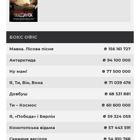
БОКС ОФІС
Мавка. Лісова пісня
₴ 156 161 727
Антарктида
₴ 94 100 000
Ну мам!
₴ 77 500 000
Я, Ти, Він, Вона
₴ 71 039 476
Довбуш
₴ 68 531 881
Ти – Космос
₴ 60 600 000
Я, «Побєда» і Берлін
₴ 59 324 059
Конотопська відьма
₴ 57 443 591
Скажене весілля
₴ 54 910 768