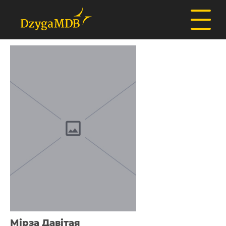
Мірза Давітая