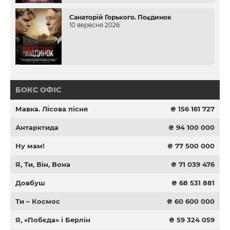
Санаторій Горького. Поєдинок
10 вересня 2026
БОКС ОФІС
Мавка. Лісова пісня
₴ 156 161 727
Антарктида
₴ 94 100 000
Ну мам!
₴ 77 500 000
Я, Ти, Він, Вона
₴ 71 039 476
Довбуш
₴ 68 531 881
Ти – Космос
₴ 60 600 000
Я, «Побєда» і Берлін
₴ 59 324 059