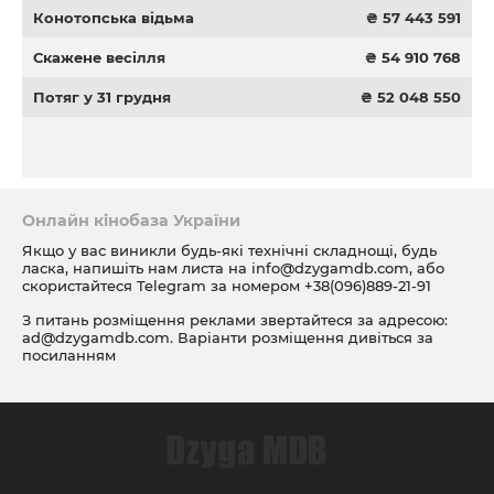
Конотопська відьма
₴ 57 443 591
Скажене весілля
₴ 54 910 768
Потяг у 31 грудня
₴ 52 048 550
Онлайн кінобаза України
Якщо у вас виникли будь-які технічні складнощі, будь
ласка, напишіть нам листа на
info@dzygamdb.com
, або
скористайтеся Telegram за номером
+38(096)889-21-91
З питань розміщення реклами звертайтеся за адресою:
ad@dzygamdb.com
. Варіанти розміщення дивіться за
посиланням