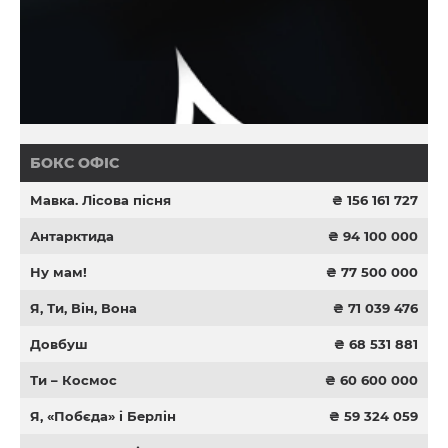
БОКС ОФІС
Мавка. Лісова пісня
₴ 156 161 727
Антарктида
₴ 94 100 000
Ну мам!
₴ 77 500 000
Я, Ти, Він, Вона
₴ 71 039 476
Довбуш
₴ 68 531 881
Ти – Космос
₴ 60 600 000
Я, «Побєда» і Берлін
₴ 59 324 059