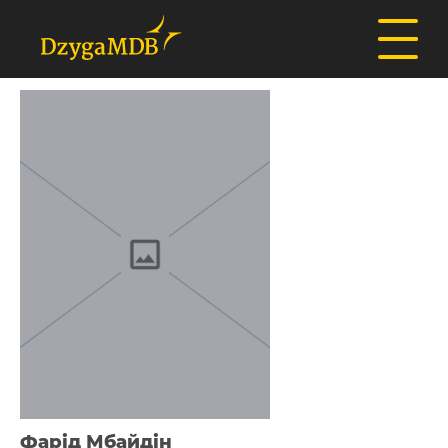
Фарід Мбайдін