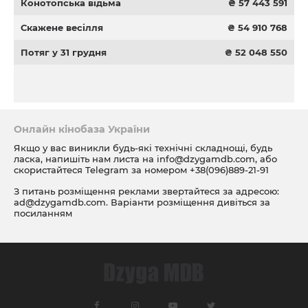
Конотопська відьма
₴ 57 443 591
Скажене весілля
₴ 54 910 768
Потяг у 31 грудня
₴ 52 048 550
Онлайн кінобаза України
Якщо у вас виникли будь-які технічні складнощі, будь
ласка, напишіть нам листа на
info@dzygamdb.com
, або
скористайтеся Telegram за номером
+38(096)889-21-91
З питань розміщення реклами звертайтеся за адресою:
ad@dzygamdb.com
. Варіанти розміщення дивіться за
посиланням