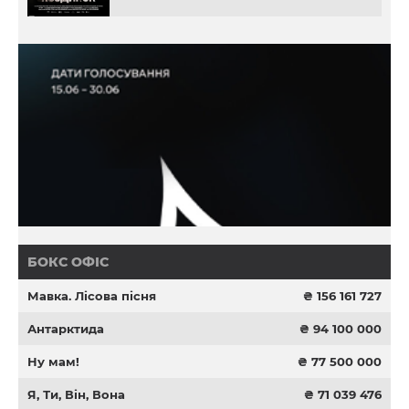
БОКС ОФІС
Мавка. Лісова пісня
₴ 156 161 727
Антарктида
₴ 94 100 000
Ну мам!
₴ 77 500 000
Я, Ти, Він, Вона
₴ 71 039 476