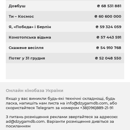
Довбуш
₴ 68 531 881
Ти – Космос
₴ 60 600 000
Я, «Побєда» і Берлін
₴ 59 324 059
Конотопська відьма
₴ 57 443 591
Скажене весілля
₴ 54 910 768
Потяг у 31 грудня
₴ 52 048 550
Онлайн кінобаза України
Якщо у вас виникли будь-які технічні складнощі, будь
ласка, напишіть нам листа на
info@dzygamdb.com
, або
скористайтеся Telegram за номером
+38(096)889-21-91
З питань розміщення реклами звертайтеся за адресою:
ad@dzygamdb.com
. Варіанти розміщення дивіться за
посиланням