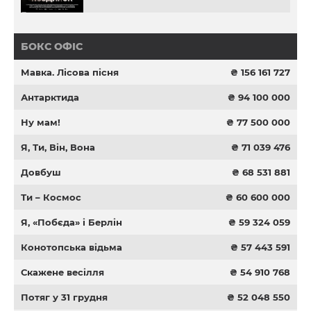
БОКС ОФІС
Мавка. Лісова пісня
₴ 156 161 727
Антарктида
₴ 94 100 000
Ну мам!
₴ 77 500 000
Я, Ти, Він, Вона
₴ 71 039 476
Довбуш
₴ 68 531 881
Ти – Космос
₴ 60 600 000
Я, «Побєда» і Берлін
₴ 59 324 059
Конотопська відьма
₴ 57 443 591
Скажене весілля
₴ 54 910 768
Потяг у 31 грудня
₴ 52 048 550