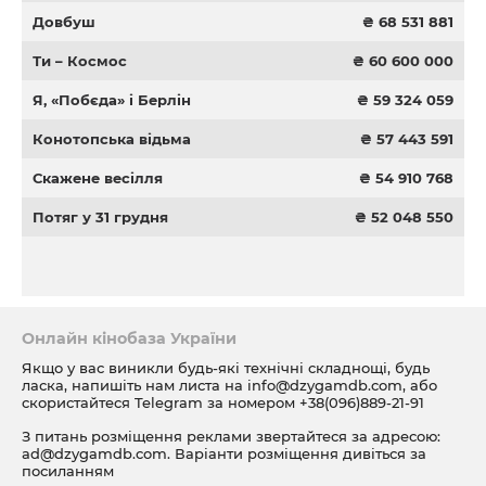
Довбуш
₴ 68 531 881
Ти – Космос
₴ 60 600 000
Я, «Побєда» і Берлін
₴ 59 324 059
Конотопська відьма
₴ 57 443 591
Скажене весілля
₴ 54 910 768
Потяг у 31 грудня
₴ 52 048 550
Онлайн кінобаза України
Якщо у вас виникли будь-які технічні складнощі, будь
ласка, напишіть нам листа на
info@dzygamdb.com
, або
скористайтеся Telegram за номером
+38(096)889-21-91
З питань розміщення реклами звертайтеся за адресою:
ad@dzygamdb.com
. Варіанти розміщення дивіться за
посиланням