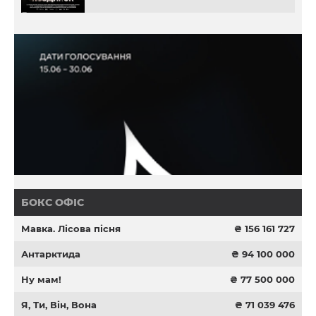
БОКС ОФІС
Мавка. Лісова пісня
₴ 156 161 727
Антарктида
₴ 94 100 000
Ну мам!
₴ 77 500 000
Я, Ти, Він, Вона
₴ 71 039 476