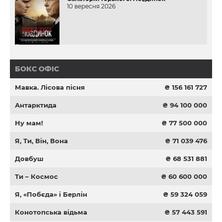
10 вересня 2026
БОКС ОФІС
Мавка. Лісова пісня
₴ 156 161 727
Антарктида
₴ 94 100 000
Ну мам!
₴ 77 500 000
Я, Ти, Він, Вона
₴ 71 039 476
Довбуш
₴ 68 531 881
Ти – Космос
₴ 60 600 000
Я, «Побєда» і Берлін
₴ 59 324 059
Конотопська відьма
₴ 57 443 591