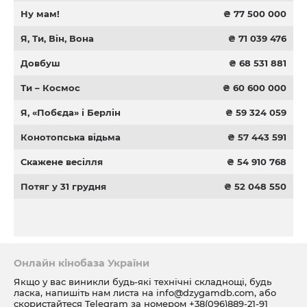
Ну мам!
₴ 77 500 000
Я, Ти, Він, Вона
₴ 71 039 476
Довбуш
₴ 68 531 881
Ти – Космос
₴ 60 600 000
Я, «Побєда» і Берлін
₴ 59 324 059
Конотопська відьма
₴ 57 443 591
Скажене весілля
₴ 54 910 768
Потяг у 31 грудня
₴ 52 048 550
Онлайн кінобаза України
Якщо у вас виникли будь-які технічні складнощі, будь
ласка, напишіть нам листа на
info@dzygamdb.com
, або
скористайтеся Telegram за номером
+38(096)889-21-91