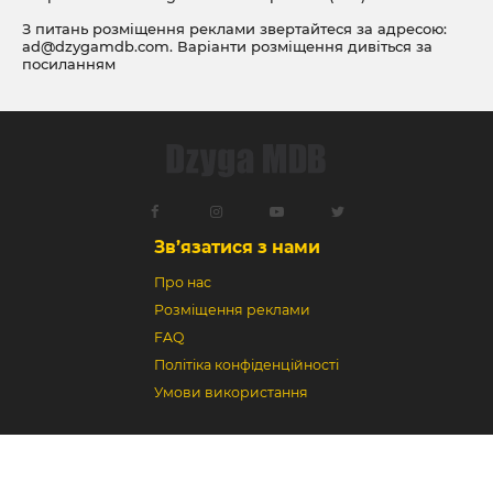
З питань розміщення реклами звертайтеся за адресою:
ad@dzygamdb.com
. Варіанти розміщення дивіться за
посиланням
Зв’язатися з нами
Про нас
Розміщення реклами
FAQ
Політіка конфіденційності
Умови використання
Dzyga MDB © 2018-2026