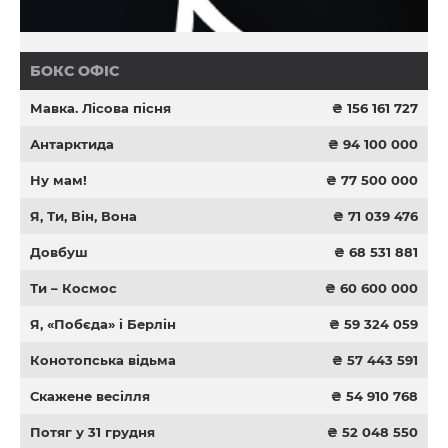
БОКС ОФІС
Мавка. Лісова пісня
₴ 156 161 727
Антарктида
₴ 94 100 000
Ну мам!
₴ 77 500 000
Я, Ти, Він, Вона
₴ 71 039 476
Довбуш
₴ 68 531 881
Ти – Космос
₴ 60 600 000
Я, «Побєда» і Берлін
₴ 59 324 059
Конотопська відьма
₴ 57 443 591
Скажене весілля
₴ 54 910 768
Потяг у 31 грудня
₴ 52 048 550